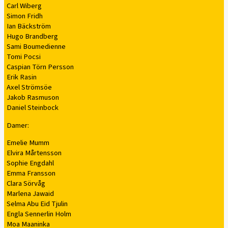
Carl Wiberg
Simon Fridh
Ian Bäckström
Hugo Brandberg
Sami Boumedienne
Tomi Pocsi
Caspian Törn Persson
Erik Rasin
Axel Strömsöe
Jakob Rasmuson
Daniel Steinbock
Damer:
Emelie Mumm
Elvira Mårtensson
Sophie Engdahl
Emma Fransson
Clara Sörvåg
Marlena Jawaid
Selma Abu Eid Tjulin
Engla Sennerlin Holm
Moa Maaninka