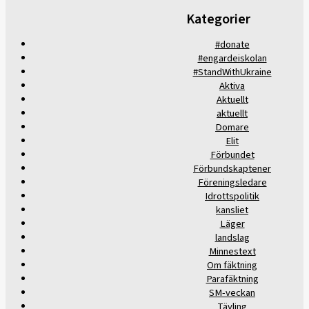
Kategorier
#donate
#engardeiskolan
#StandWithUkraine
Aktiva
Aktuellt
aktuellt
Domare
Elit
Förbundet
Förbundskaptener
Föreningsledare
Idrottspolitik
kansliet
Läger
landslag
Minnestext
Om fäktning
Parafäktning
SM-veckan
Tävling