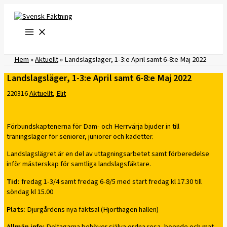
Hoppa
till
innehåll
Hem
»
Aktuellt
»
Landslagsläger, 1-3:e April samt 6-8:e Maj 2022
Landslagsläger, 1-3:e April samt 6-8:e Maj 2022
220316
Aktuellt
,
Elit
Förbundskaptenerna för Dam- och Herrvärja bjuder in till
träningsläger för seniorer, juniorer och kadetter.
Landslagslägret är en del av uttagningsarbetet samt förberedelse
inför mästerskap för samtliga landslagsfäktare.
Tid:
fredag 1-3/4 samt fredag 6-8/5 med start fredag kl 17.30 till
söndag kl 15.00
Plats:
Djurgårdens nya fäktsal (Hjorthagen hallen)
Allmän info:
Deltagarna behöver själva ordna resa, boende och mat.