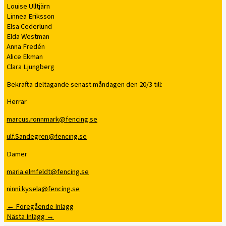
Louise Ulltjärn
Linnea Eriksson
Elsa Cederlund
Elda Westman
Anna Fredén
Alice Ekman
Clara Ljungberg
Bekräfta deltagande senast måndagen den 20/3 till:
Herrar
marcus.ronnmark@fencing.se
ulf.Sandegren@fencing.se
Damer
maria.elmfeldt@fencing.se
ninni.kysela@fencing.se
←
Föregående Inlägg
Nästa Inlägg
→