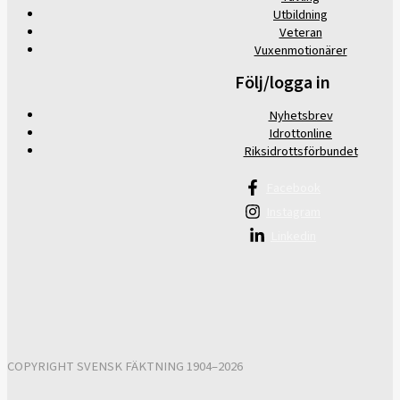
Utbildning
Veteran
Vuxenmotionärer
Följ/logga in
Nyhetsbrev
Idrottonline
Riksidrottsförbundet
Facebook
Instagram
Linkedin
COPYRIGHT SVENSK FÄKTNING 1904–2026