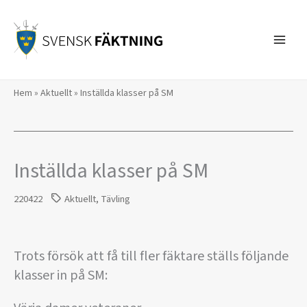
Hoppa
till
innehåll
Hem
»
Aktuellt
»
Inställda klasser på SM
Inställda klasser på SM
220422
Aktuellt
,
Tävling
Trots försök att få till fler fäktare ställs följande
klasser in på SM: