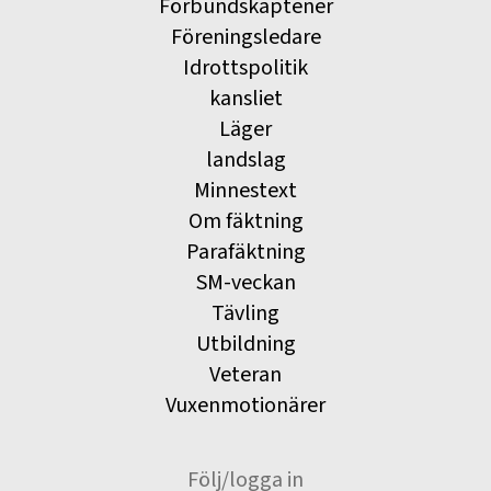
Förbundskaptener
Föreningsledare
Idrottspolitik
kansliet
Läger
landslag
Minnestext
Om fäktning
Parafäktning
SM-veckan
Tävling
Utbildning
Veteran
Vuxenmotionärer
Följ/logga in