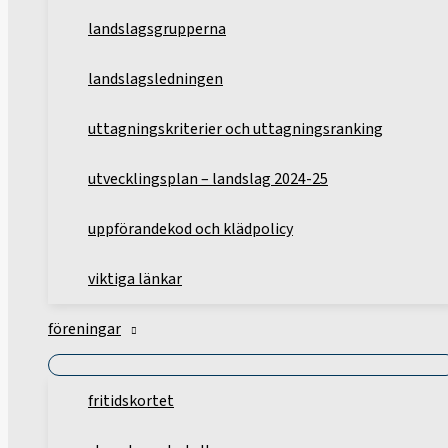
landslagsgrupperna
landslagsledningen
uttagningskriterier och uttagningsranking
utvecklingsplan – landslag 2024-25
uppförandekod och klädpolicy
viktiga länkar
föreningar
fritidskortet