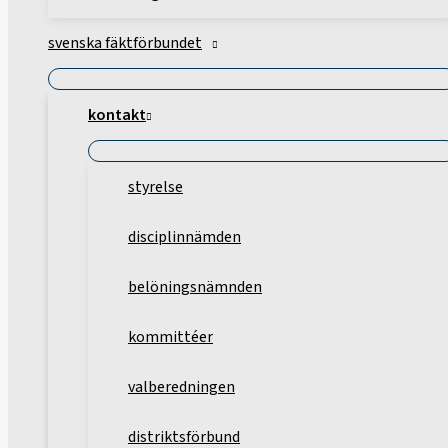
svenska fäktförbundet
kontakt
styrelse
disciplinnämden
belöningsnämnden
kommittéer
valberedningen
distriktsförbund