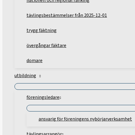
nationell och regional ranking
tävlingsbestämmelser från 2025-12-01
trygg fäktning
övergångar fäktare
domare
utbildning
föreningsledare
ansvarig för föreningens nybörjarverksamhet
tävlingsarrangör