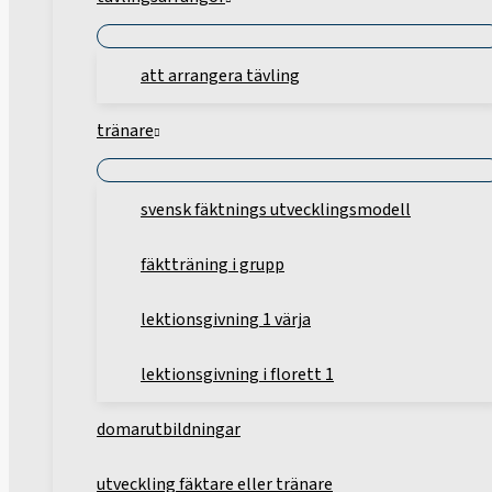
att arrangera tävling
tränare
svensk fäktnings utvecklingsmodell
fäktträning i grupp
lektionsgivning 1 värja
lektionsgivning i florett 1
domarutbildningar
utveckling fäktare eller tränare