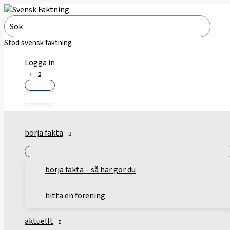
Hoppa
till
Search
innehåll
for:
Stöd svensk fäktning
Logga in
börja fäkta
börja fäkta – så här gör du
hitta en förening
aktuellt