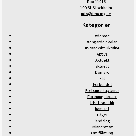
Box 11016
100 61 Stockholm
info@fencing.se
Kategorier
#donate
#engardeiskolan
#StandWithUkraine
Aktiva
Aktuellt
aktuellt
Domare
Elit
Förbundet
Förbundskaptener
Föreningsledare
Idrottspolitik
kansliet
Läger
landslag
Minnestext
Om fäktning