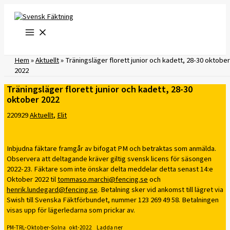
Hoppa
till
innehåll
Hem
»
Aktuellt
»
Träningsläger florett junior och kadett, 28-30 oktober
2022
Träningsläger florett junior och kadett, 28-30
oktober 2022
220929
Aktuellt
,
Elit
Inbjudna fäktare framgår av bifogat PM och betraktas som anmälda.
Observera att deltagande kräver giltig svensk licens för säsongen
2022-23. Fäktare som inte önskar delta meddelar detta senast 14:e
Oktober 2022 til
tommaso.marchi@fencing.se
och
henrik.lundegard@fencing.se
. Betalning sker vid ankomst till lägret via
Swish till Svenska Fäktförbundet, nummer 123 269 49 58. Betalningen
visas upp för lägerledarna som prickar av.
PM-TRL-Oktober-Solna_okt-2022
Ladda ner