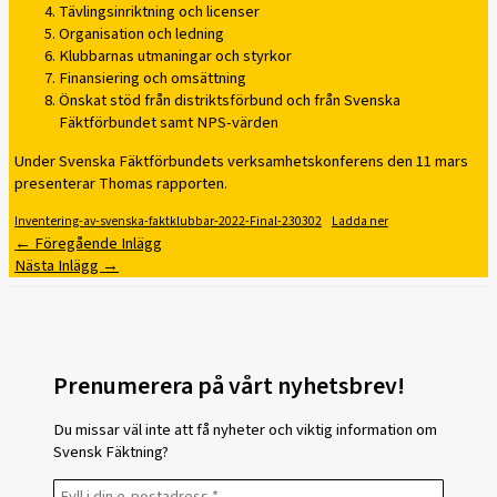
Tävlingsinriktning och licenser
Organisation och ledning
Klubbarnas utmaningar och styrkor
Finansiering och omsättning
Önskat stöd från distriktsförbund och från Svenska
Fäktförbundet samt NPS-värden
Under Svenska Fäktförbundets verksamhetskonferens den 11 mars
presenterar Thomas rapporten.
Inventering-av-svenska-faktklubbar-2022-Final-230302
Ladda ner
←
Föregående Inlägg
Nästa Inlägg
→
Prenumerera på vårt nyhetsbrev!
Du missar väl inte att få nyheter och viktig information om
Svensk Fäktning?