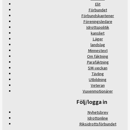
Elit
Förbundet
Förbundskaptener
Föreningsledare
Idrottspolitik
kansliet
Läger
landslag
Minnestext
Om fäktning
Parafäktning
SM-veckan
Tävling
Utbildning
Veteran
Vuxenmotionärer
Följ/logga in
Nyhetsbrev
Idrottonline
Riksidrottsförbundet