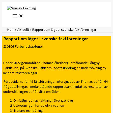
Hoppa
till
innehåll
Hem
»
Aktuellt
»
Rapport om läget i svenska fäktföreningar
Rapport om läget i svenska fäktföreningar
230306
Förbundskaptener
Under 2022 genomförde Thomas Åkerberg, ordförande i Ängby
Fäktklubb, på Svenska Fäktförbundets uppdrag en undersökning av
landets fäktföreningar.
Företrädarna för 49 fäktföreningar intervjuades av Thomas utifrån 64
frågeställningar. I nedanstående rapport sammanfattas resultaten av
undersökningen utifrån åtta områden:
Omfattningen av fäktning i Sverige idag
Utbredningen för de olika vapnen
Tränare och träning