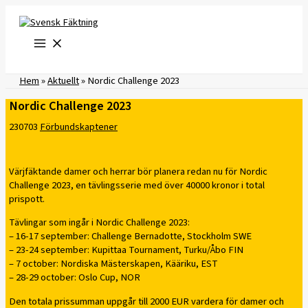
Hoppa
till
innehåll
Hem
»
Aktuellt
»
Nordic Challenge 2023
Nordic Challenge 2023
230703
Förbundskaptener
Värjfäktande damer och herrar bör planera redan nu för Nordic
Challenge 2023, en tävlingsserie med över 40000 kronor i total
prispott.
Tävlingar som ingår i Nordic Challenge 2023:
– 16-17 september: Challenge Bernadotte, Stockholm SWE
– 23-24 september: Kupittaa Tournament, Turku/Åbo FIN
– 7 october: Nordiska Mästerskapen, Kääriku, EST
– 28-29 october: Oslo Cup, NOR
Den totala prissumman uppgår till 2000 EUR vardera för damer och