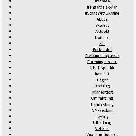
#donate
#engardeiskolan
#StandWithUkraine
Aktiva
aktuellt
Aktuellt
Domare
Elit
Förbundet
Förbundskaptener
Föreningsledare
Idrottspolitik
kansliet
Läger
landslag
Minnestext
Om fäktning
Parafäktning
SM-veckan
Tävling
Utbildning
Veteran
Vuxenmotionärer