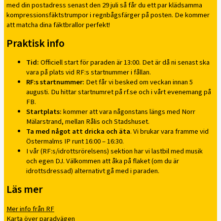
med din postadress senast den 29 juli så får du ett par klädsamma
kompressionsfäktstrumpor i regnbågsfärger på posten. De kommer
att matcha dina fäktbrallor perfekt!
Praktisk info
Tid:
Officiell start för paraden är 13:00. Det är då ni senast ska
vara på plats vid RF:s startnummer i fållan.
RF:s startnummer:
Det får vi besked om veckan innan 5
augusti. Du hittar startnumret på rf.se och i vårt evenemang på
FB.
Startplats:
kommer att vara någonstans längs med Norr
Mälarstrand, mellan Rålis och Stadshuset.
Ta med något att dricka och äta
. Vi brukar vara framme vid
Östermalms IP runt 16:00 – 16:30.
I vår (RF:s/idrottsrörelsens) sektion har vi lastbil med musik
och egen DJ. Välkommen att åka på flaket (om du är
idrottsdressad) alternativt gå med i paraden.
Läs mer
Mer info från RF
Karta över paradvägen