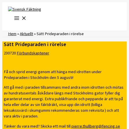
Hoppa
till
innehåll
Hem
»
Aktuellt
»
Sätt Prideparaden i rörelse
Sätt Prideparaden i rörelse
230720
Förbundskaptener
Få och sprid energi genom att hänga med idrotten under
Prideparaden i Stockholm den 5 augusti!
Att gå med i paraden tillsammans med andra inom idrotten och mötas
av hundratusentals åskådare längs med Stockholms gator fyller dig
garanterat med energi. Extra publikfriande och peppande är att ta på
hela eller delar av sin fäktdräkt, visa upp din idrott (billiga
leksakssvärd i skumgummi rekommenderas som rekvisita ) och att
vara aktiv i paraden.
Tänker du vara med? Skicka ett mail till
pierre.thullberg@fencing.se