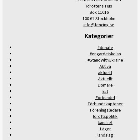
Idrottens Hus
Box 11016
100 61 Stockholm
info@fencing.se
Kategorier
#donate
#engardeiskolan
#StandWithUkraine
Aktiva
aktuellt
Aktuellt
Domare
Elit
Förbundet
Förbundskaptener
Föreningsledare
Idrottspolitik
kansliet
Läger
landslag