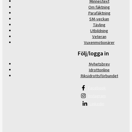
Minnestext
Om fäktning
Parafäktning
SM-veckan
Tävling
Utbildning
Veteran
Vuxenmotionärer
Följ/logga in
Nyhetsbrev
Idrottonline
Riksidrottsförbundet
Facebook
Instagram
Linkedin