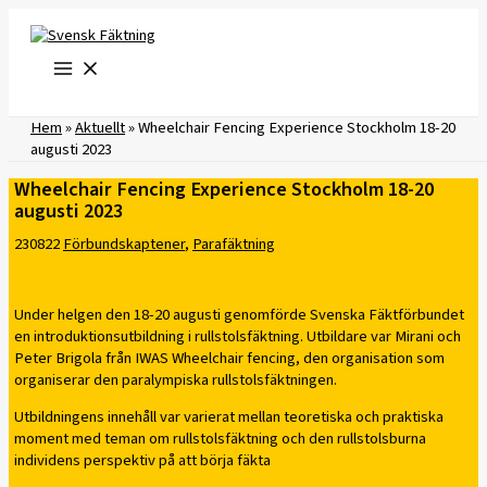
Hoppa
till
innehåll
Hem
»
Aktuellt
»
Wheelchair Fencing Experience Stockholm 18-20
augusti 2023
Wheelchair Fencing Experience Stockholm 18-20
augusti 2023
230822
Förbundskaptener
,
Parafäktning
Under helgen den 18-20 augusti genomförde Svenska Fäktförbundet
en introduktionsutbildning i rullstolsfäktning. Utbildare var Mirani och
Peter Brigola från IWAS Wheelchair fencing, den organisation som
organiserar den paralympiska rullstolsfäktningen.
Utbildningens innehåll var varierat mellan teoretiska och praktiska
moment med teman om rullstolsfäktning och den rullstolsburna
individens perspektiv på att börja fäkta