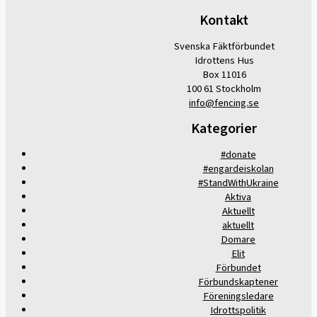
Kontakt
Svenska Fäktförbundet
Idrottens Hus
Box 11016
100 61 Stockholm
info@fencing.se
Kategorier
#donate
#engardeiskolan
#StandWithUkraine
Aktiva
Aktuellt
aktuellt
Domare
Elit
Förbundet
Förbundskaptener
Föreningsledare
Idrottspolitik