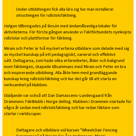
Under utbildningen fick alla lära sig hur man installerar
utrustningen för rullstolsfäktning.
Helgen tillbringades på Bosön med ändamålsenliga lokaler för
aktiviteterna. För första gången använde vi Fäktförbundets nyinköpta
rullstolar och plattformar för fäktning.
Mirani och Peter är två mycket erfarna utbildare som delade med sig
av mycket kunskap på ett pedagogiskt, varierat och effektivt
sätt. Deltagarna, som hade olika erfarenheter, ålder och bakgrund
inom fäktningen, skapade tillsammans med Mirani och Peter en bra
och inspirerande utbildning. Alla åkte hem med grundläggande
kunskap kring rullstolsfäktning och hur det går till att starta en
verksamhet på klubben.
Glädjande var också att Dan Damasceno-Lundesgaard från
Drammens Fäktklubb i Norge deltog. Klubben i Drammen startade för
några år sedan med rullstolsfäktning och har redan fäktare som
startar i världscuper.
Deltagare och utbildare vid kursen ”Wheelchair Fencing