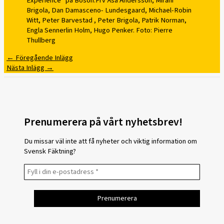
Experience” på Bosön.Frv Åsa Andersson, Mirani
Brigola, Dan Damasceno- Lundesgaard, Michael-Robin
Witt, Peter Barvestad , Peter Brigola, Patrik Norman,
Engla Sennerlin Holm, Hugo Penker. Foto: Pierre
Thullberg
←
Föregående Inlägg
Nästa Inlägg
→
Prenumerera på vårt nyhetsbrev!
Du missar väl inte att få nyheter och viktig information om
Svensk Fäktning?