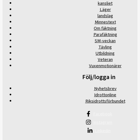
kansliet
Läger
landslag
Minnestext
Om fäktning
Parafäktning
SM-veckan
Tävling
Utbildning
Veteran
Vuxenmotionärer
Följ/logga in
Nyhetsbrev
Idrottonline
Riksidrottsförbundet
Facebook
Instagram
Linkedin