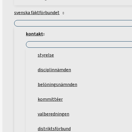
svenska fäktförbundet
kontakt
styrelse
disciplinnämden
belöningsnämnden
kommittéer
valberedningen
distriktsförbund