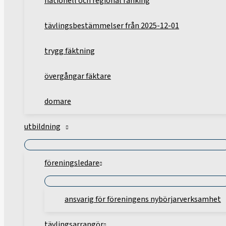
nationell och regional ranking
tävlingsbestämmelser från 2025-12-01
trygg fäktning
övergångar fäktare
domare
utbildning
föreningsledare
ansvarig för föreningens nybörjarverksamhet
tävlingsarrangör