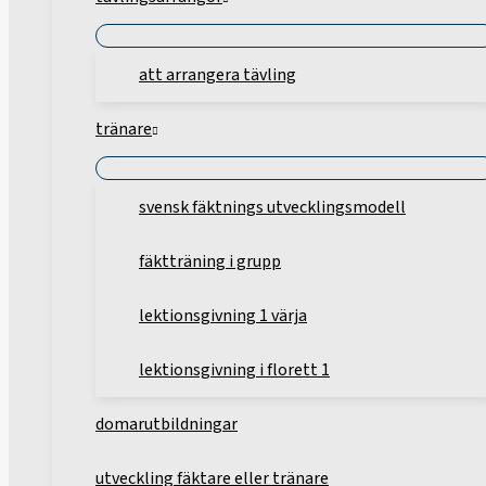
att arrangera tävling
tränare
svensk fäktnings utvecklingsmodell
fäktträning i grupp
lektionsgivning 1 värja
lektionsgivning i florett 1
domarutbildningar
utveckling fäktare eller tränare