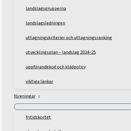
landslagsgrupperna
landslagsledningen
uttagningskriterier och uttagningsranking
utvecklingsplan – landslag 2024-25
uppförandekod och klädpolicy
viktiga länkar
föreningar
fritidskortet