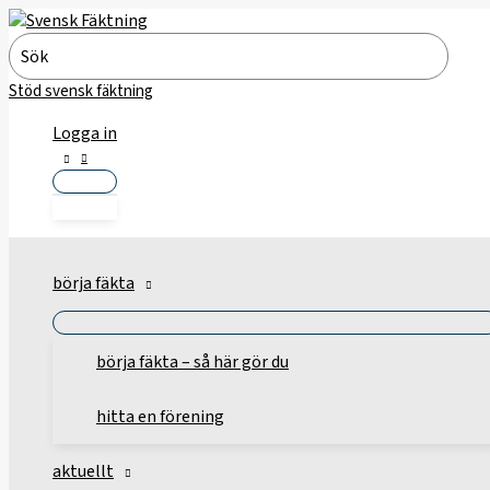
Hoppa
till
Search
innehåll
for:
Stöd svensk fäktning
Logga in
börja fäkta
börja fäkta – så här gör du
hitta en förening
aktuellt