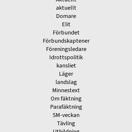
aktuellt
Domare
Elit
Förbundet
Förbundskaptener
Föreningsledare
Idrottspolitik
kansliet
Läger
landslag
Minnestext
Om fäktning
Parafäktning
SM-veckan
Tävling
Utbildning