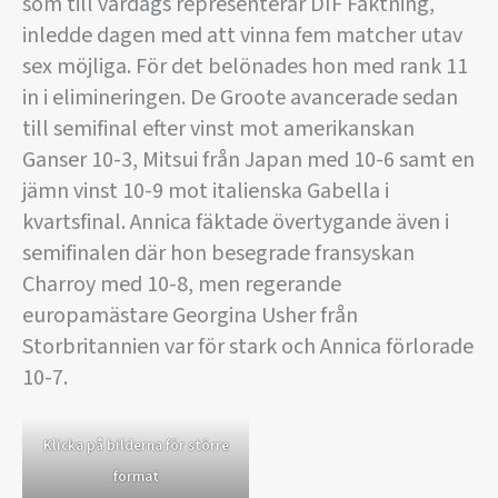
som till vardags representerar DIF Fäktning,
inledde dagen med att vinna fem matcher utav
sex möjliga. För det belönades hon med rank 11
in i elimineringen. De Groote avancerade sedan
till semifinal efter vinst mot amerikanskan
Ganser 10-3, Mitsui från Japan med 10-6 samt en
jämn vinst 10-9 mot italienska Gabella i
kvartsfinal. Annica fäktade övertygande även i
semifinalen där hon besegrade fransyskan
Charroy med 10-8, men regerande
europamästare Georgina Usher från
Storbritannien var för stark och Annica förlorade
10-7.
Klicka på bilderna för större
format