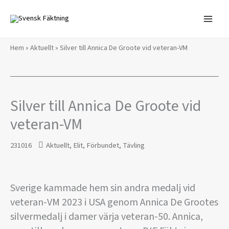
Hoppa
till
innehåll
Hem
»
Aktuellt
»
Silver till Annica De Groote vid veteran-VM
Silver till Annica De Groote vid
veteran-VM
231016
Aktuellt
,
Elit
,
Förbundet
,
Tävling
Sverige kammade hem sin andra medalj vid
veteran-VM 2023 i USA genom Annica De Grootes
silvermedalj i damer värja veteran-50. Annica,