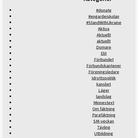
#donate
#engardeiskolan
#StandWithUkraine
Aktiva
Aktuellt
aktuellt
Domare
Elit
Förbundet
Förbundskaptener
Föreningsledare
Idrottspolitik
kansliet
Läger
landslag
Minnestext
Om fäktning
Parafäktning
SM-veckan
Tävling
Utbildning