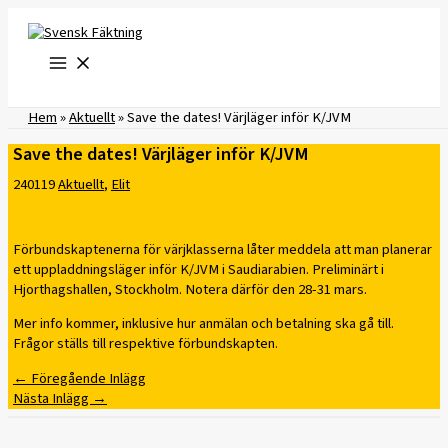
Hoppa
till
innehåll
Hem
»
Aktuellt
»
Save the dates! Värjläger inför K/JVM
Save the dates! Värjläger inför K/JVM
240119
Aktuellt
,
Elit
Förbundskaptenerna för värjklasserna låter meddela att man planerar
ett uppladdningsläger inför K/JVM i Saudiarabien. Preliminärt i
Hjorthagshallen, Stockholm. Notera därför den 28-31 mars.
Mer info kommer, inklusive hur anmälan och betalning ska gå till.
Frågor ställs till respektive förbundskapten.
←
Föregående Inlägg
Nästa Inlägg
→