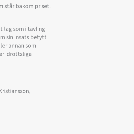
m står bakom priset.
t lag som i tävling
 sin insats betytt
 eller annan som
r idrottsliga
ristiansson,