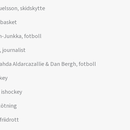
elsson, skidskytte
 basket
n-Junkka, fotboll
 journalist
hda Aldarcazallie & Dan Bergh, fotboll
ckey
, ishockey
tötning
friidrott