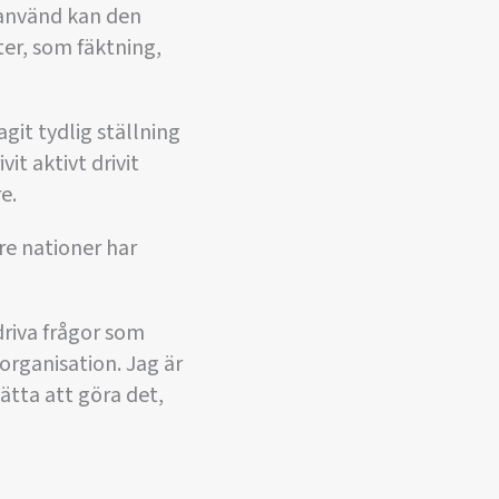
 använd kan den
ter, som fäktning,
git tydlig ställning
it aktivt drivit
e.
dre nationer har
driva frågor som
organisation. Jag är
sätta att göra det,