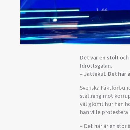
Det var en stolt oc
Idrottsgalan.
– Jättekul. Det här 
Svenska Fäktförbunde
ställning mot korrup
väl glömt hur han h
han ville protestera
– Det här är en stor