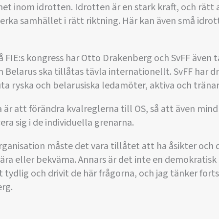
t inom idrotten. Idrotten är en stark kraft, och rätt
erka samhället i rätt riktning. Här kan även små idrot
 FIE:s kongress har Otto Drakenberg och SvFF även ta
Belarus ska tillåtas tävla internationellt. SvFF har driv
ta ryska och belarusiska ledamöter, aktiva och tränar
 är att förändra kvalreglerna till OS, så att även min
era sig i de individuella grenarna.
rganisation måste det vara tillåtet att ha åsikter och 
ära eller bekväma. Annars är det inte en demokratisk 
it tydlig och drivit de här frågorna, och jag tänker fort
rg.