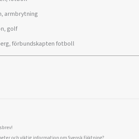
n, armbrytning
n, golf
rg, förbundskapten fotboll
sbrev!
yheter och viktig information om Svensk Fäktning?