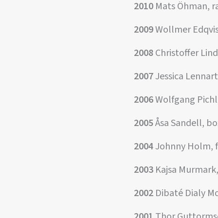
2010
Mats Öhman, ra
2009
Wollmer Edqvis
2008
Christoffer Lin
2007
Jessica Lennart
2006
Wolfgang Pichle
2005
Åsa Sandell, b
2004
Johnny Holm, fr
2003
Kajsa Murmark
2002
Dibaté Dialy M
2001
Thor Guttormse