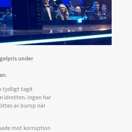
gelpris under
an.
 tydligt tagit
m idrotten. Ingen har
öttes av burop när
 enade mot korruption