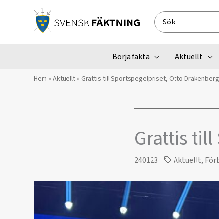
Hoppa
till
Search
innehåll
for:
Börja fäkta
Aktuellt
Hem
»
Aktuellt
»
Grattis till Sportspegelpriset, Otto Drakenberg
Grattis ti
240123
Aktuellt
,
För