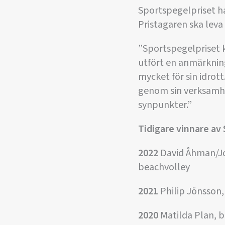
Sportspegelpriset ha
Pristagaren ska leva 
”Sportspegelpriset ka
utfört en anmärknin
mycket för sin idrott
genom sin verksamhet
synpunkter.”
Tidigare vinnare av
2022
David Åhman/Jo
beachvolley
2021
Philip Jönsson,
2020
Matilda Plan, 