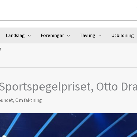
Landslag
Föreningar
Tävling
Utbildning
!
ll Sportspegelpriset, Otto D
bundet
,
Om fäktning