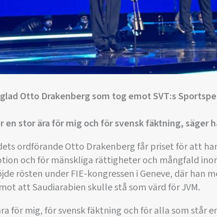
h glad Otto Drakenberg som tog emot SVT:s Sportspe
är en stor ära för mig och för svensk fäktning, säger h
ts ordförande Otto Drakenberg får priset för att han
tion och för mänskliga rättigheter och mångfald ino
öjde rösten under FIE-kongressen i Geneve, där han m
 mot att Saudiarabien skulle stå som värd för JVM.
 ära för mig, för svensk fäktning och för alla som står