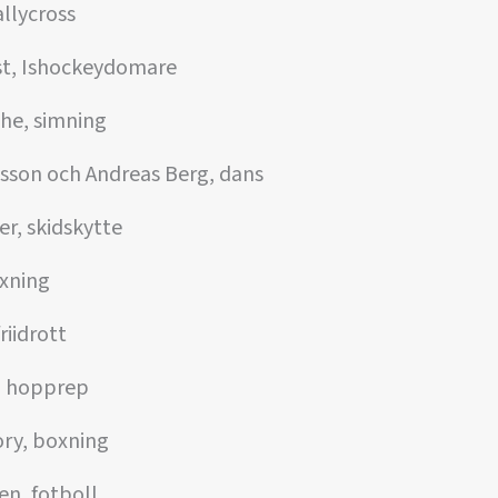
llycross
t, Ishockeydomare
dhe, simning
sson och Andreas Berg, dans
r, skidskytte
oxning
iidrott
, hopprep
ory, boxning
n, fotboll