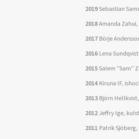
2019
Sebastian Samu
2018
Amanda Zahui,
2017
Börje Andersso
2016
Lena Sundqvist,
2015
Salem ”Sam” Za
2014
Kiruna IF, isho
2013
Björn Hellkvist
2012
Jeffry Ige, kuls
2011
Patrik Sjöberg, 