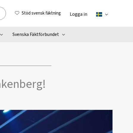
Stöd svensk fäktning
Logga in
Svenska Fäktförbundet
rakenberg!