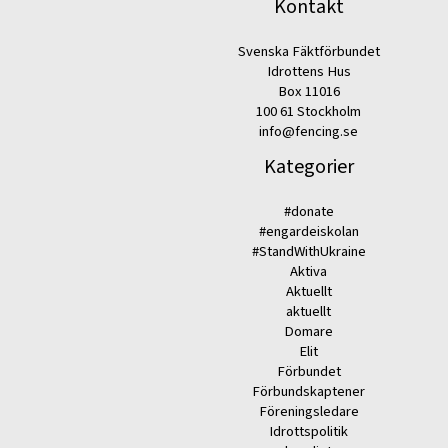
Kontakt
Svenska Fäktförbundet
Idrottens Hus
Box 11016
100 61 Stockholm
info@fencing.se
Kategorier
#donate
#engardeiskolan
#StandWithUkraine
Aktiva
Aktuellt
aktuellt
Domare
Elit
Förbundet
Förbundskaptener
Föreningsledare
Idrottspolitik