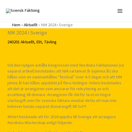
Hoppa
till
innehåll
Hem
»
Aktuellt
»
NM 2024 i Sverige
NM 2024 i Sverige
240201
Aktuellt
,
Elit
,
Tävling
Vid den nyligen avhålla kongressen med Nordiska Fäktunionen (se
separat artikel) beslutades att NM vartannat år (ojämna år) ska
hållas som en sammanhållen ”festival” över 4-5 dagar och att NM
jämna år kan hållas uppdelat på flera tävlingar. Vidare beslutades
att det är arrangören som ansvarar för rekrytering av och
ersättning till domare. Arrangören får därför ta ut en högre
startavgift men för svenska fäktare innebär detta att man inte
behöver betala separat domaravgift till SvFF.
Mötet beslutade att för 2024 uppdra till Sverige att arrangera
Nordiska Mästerskap enligt följande: