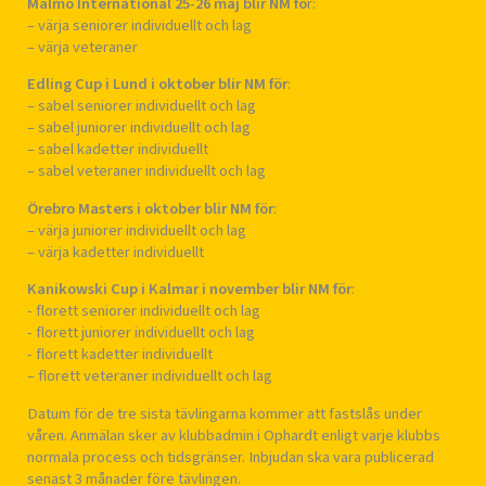
Malmö International 25-26 maj blir NM fö
r:
– värja seniorer individuellt och lag
– värja veteraner
Edling Cup i Lund i oktober blir NM för
:
– sabel seniorer individuellt och lag
– sabel juniorer individuellt och lag
– sabel kadetter individuellt
– sabel veteraner individuellt och lag
Örebro Masters i oktober blir NM för
:
– värja juniorer individuellt och lag
– värja kadetter individuellt
Kanikowski Cup i Kalmar i november blir NM för
:
‏- florett seniorer individuellt och lag
‏- florett juniorer individuellt och lag
– florett veteraner individuellt och lag
Datum för de tre sista tävlingarna kommer att fastslås under
våren. Anmälan sker av klubbadmin i Ophardt enligt varje klubbs
normala process och tidsgränser. Inbjudan ska vara publicerad
senast 3 månader före tävlingen.