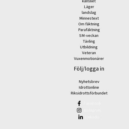
kansliet
Läger
landslag
Minnestext
Om fäktning
Parafäktning
SM-veckan
Tävling
Utbildning
Veteran
Vuxenmotionärer
Följ/logga in
Nyhetsbrev
Idrottonline
Riksidrottsförbundet
Facebook
Instagram
Linkedin