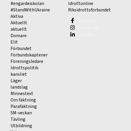
#engardeiskolan
Idrottonline
#StandWithUkraine
Riksidrottsförbundet
Aktiva
Facebook
Aktuellt
Instagram
aktuellt
Linkedin
Domare
Elit
Förbundet
Förbundskaptener
Föreningsledare
Idrottspolitik
kansliet
Läger
landslag
Minnestext
Om fäktning
Parafäktning
SM-veckan
Tävling
Utbildning