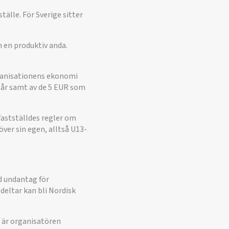
ställe. För Sverige sitter
en produktiv anda.
rganisationens ekonomi
 år samt av de 5 EUR som
astställdes regler om
 över sin egen, alltså U13-
d undantag för
deltar kan bli Nordisk
et är organisatören