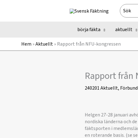
Hoppa
Search
till
for:
innehåll
börja fäkta
aktuellt
Hem
»
Aktuellt
»
Rapport från NFU-kongressen
Rapport från
240201
Aktuellt
,
Förbund
Helgen 27-28 januari avh
nordiska länderna och de 
fäktsporten i medlemslän
en roterande basis. (se se