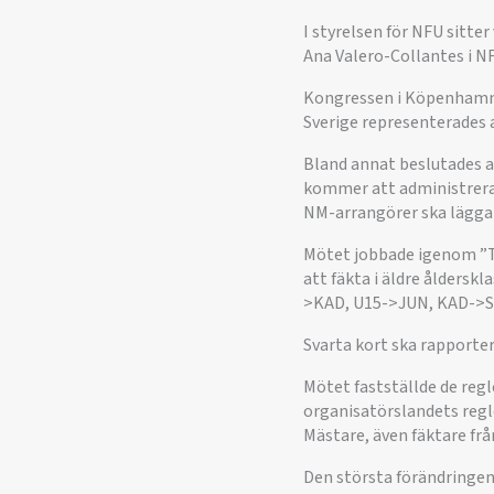
I styrelsen för NFU sitter
Ana Valero-Collantes i NF
Kongressen i Köpenhamn 
Sverige representerades 
Bland annat beslutades a
kommer att administreras
NM-arrangörer ska lägga p
Mötet jobbade igenom ”T
att fäkta i äldre ålderskl
>KAD, U15->JUN, KAD->S
Svarta kort ska rapporter
Mötet fastställde de regl
organisatörslandets regle
Mästare, även fäktare frå
Den största förändringen v