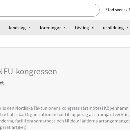
Stöd svensk 
landslag
föreningar
tävling
utbildning
 NFU-kongressen
et
ölls den Nordiska Fäktunionens kongress (årsmöte) i Köpenhamn.
tre baltiska. Organisationen har till uppdrag att främja utveckli
derna, facilitera samarbete och tilldela länderna arrangemange
parat artikel)