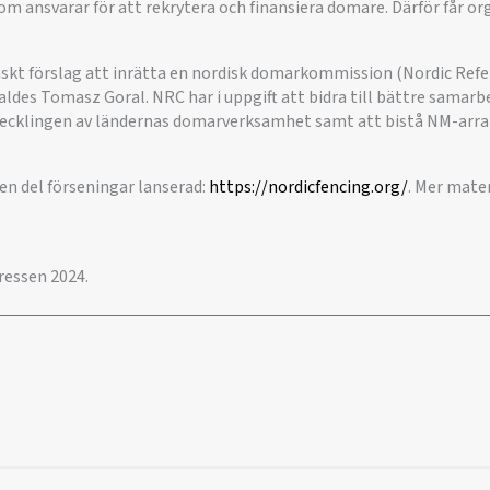
som ansvarar för att rekrytera och finansiera domare. Därför får or
nskt förslag att inrätta en nordisk domarkommission (Nordic Re
valdes Tomasz Goral. NRC har i uppgift att bidra till bättre samar
tvecklingen av ländernas domarverksamhet samt att bistå NM-arr
 en del förseningar lanserad:
https://nordicfencing.org/
. Mer mate
essen 2024.