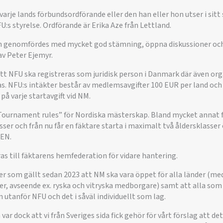
 varje lands förbundsordförande eller den han eller hon utser i sitt 
U:s styrelse. Ordförande är Erika Aze från Lettland.
genomfördes med mycket god stämning, öppna diskussioner och 
av Peter Ejemyr.
tt NFU ska registreras som juridisk person i Danmark där även o
. NFU:s intäkter består av medlemsavgifter 100 EUR per land och
å varje startavgift vid NM.
ournament rules” för Nordiska mästerskap. Bland mycket annat f
asser och från nu får en fäktare starta i maximalt två åldersklasser
EN.
as till fäktarens hemfederation för vidare hantering.
er som gällt sedan 2023 att NM ska vara öppet för alla länder (me
r, avseende ex. ryska och vitryska medborgare) samt att alla som 
n utanför NFU och det i såväl individuellt som lag.
ar dock att vi från Sveriges sida fick gehör för vårt förslag att d