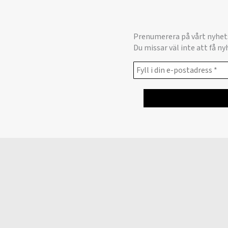
Prenumerera på vårt nyhet
Du missar väl inte att få n