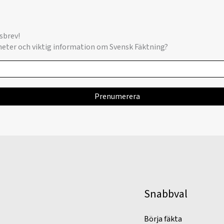
sbrev!
yheter och viktig information om Svensk Fäktning?
Snabbval
Börja fäkta