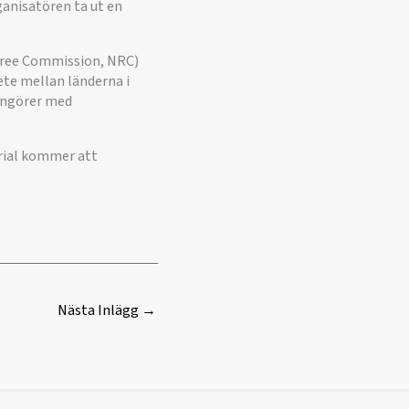
ganisatören ta ut en
feree Commission, NRC)
bete mellan länderna i
angörer med
rial kommer att
Nästa Inlägg
→