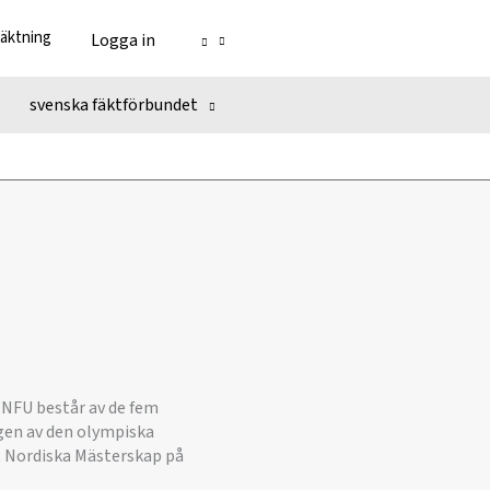
fäktning
Logga in
svenska fäktförbundet
 NFU består av de fem
ngen av den olympiska
t Nordiska Mästerskap på