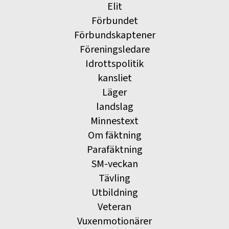
Elit
Förbundet
Förbundskaptener
Föreningsledare
Idrottspolitik
kansliet
Läger
landslag
Minnestext
Om fäktning
Parafäktning
SM-veckan
Tävling
Utbildning
Veteran
Vuxenmotionärer