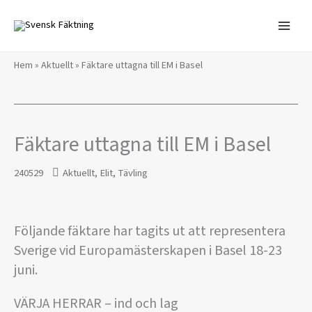
Hoppa
till
innehåll
Hem
»
Aktuellt
»
Fäktare uttagna till EM i Basel
Fäktare uttagna till EM i Basel
240529
Aktuellt
,
Elit
,
Tävling
Följande fäktare har tagits ut att representera
Sverige vid Europamästerskapen i Basel 18-23
juni.
VÄRJA HERRAR – ind och lag