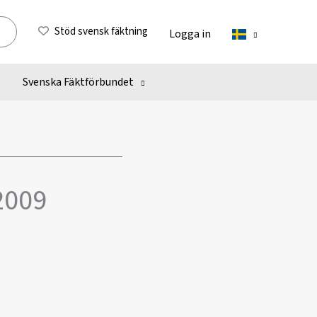
Stöd svensk fäktning
Logga in
Svenska Fäktförbundet
2009