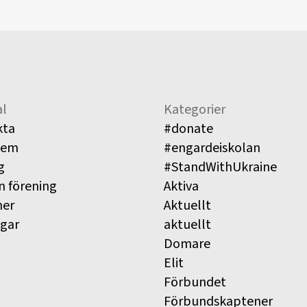
l
Kategorier
kta
#donate
lem
#engardeiskolan
g
#StandWithUkraine
n förening
Aktiva
ner
Aktuellt
ngar
aktuellt
Domare
Elit
Förbundet
Förbundskaptener