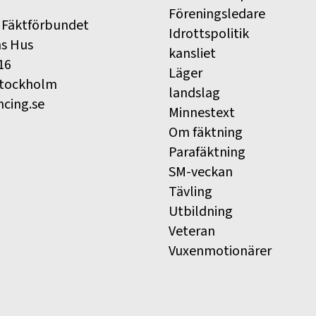
Föreningsledare
 Fäktförbundet
Idrottspolitik
ns Hus
kansliet
16
Läger
Stockholm
landslag
ncing.se
Minnestext
Om fäktning
Parafäktning
SM-veckan
Tävling
Utbildning
Veteran
Vuxenmotionärer