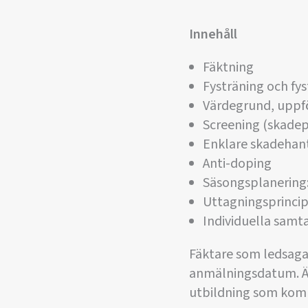
Innehåll
Fäktning
Fysträning och fys
Värdegrund, uppf
Screening (skadep
Enklare skadehan
Anti-doping
Säsongsplanering:
Uttagningsprincip
Individuella samt
Fäktare som ledsagas 
anmälningsdatum. Äv
utbildning som komm