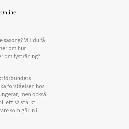
tOnline
 säsong? Vill du få
 mer om hur
er om fysträning?
äktförbundets
ka förståelsen hos
fungerar, men också
i ett så starkt
are som går in i