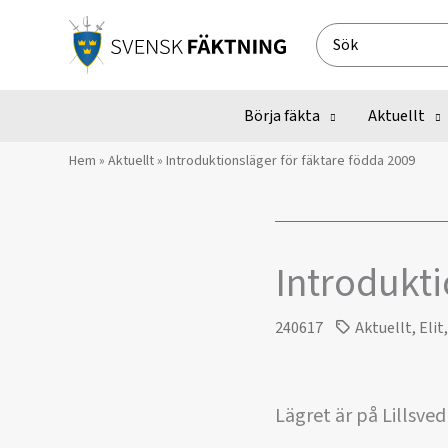
Hoppa
till
Search
innehåll
for:
Börja fäkta
Aktuellt
Hem
»
Aktuellt
»
Introduktionsläger för fäktare födda 2009
Introdukti
240617
Aktuellt
,
Elit
Lägret är på Lillsv