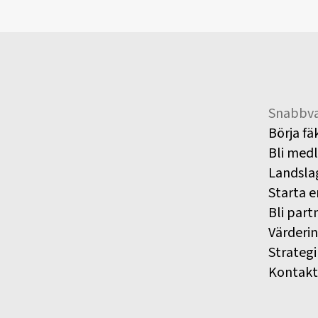
Snabbva
Börja fä
Bli med
Landsla
Starta e
Bli part
Värderi
Strategi
Kontakt