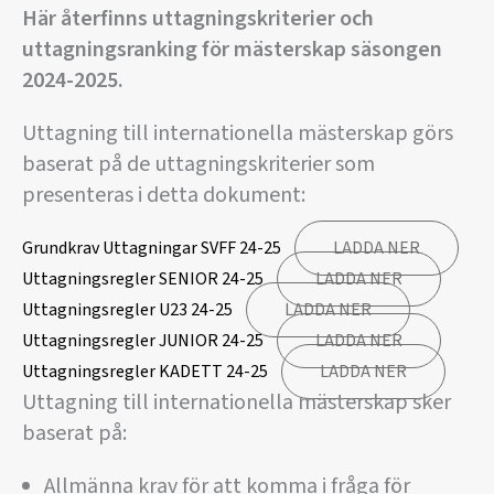
Här återfinns uttagningskriterier och
uttagningsranking för mästerskap säsongen
2024-2025.
Uttagning till internationella mästerskap görs
baserat på de uttagningskriterier som
presenteras i detta dokument:
Grundkrav Uttagningar SVFF 24-25
LADDA NER
Uttagningsregler SENIOR 24-25
LADDA NER
Uttagningsregler U23 24-25
LADDA NER
Uttagningsregler JUNIOR 24-25
LADDA NER
Uttagningsregler KADETT 24-25
LADDA NER
Uttagning till internationella mästerskap sker
baserat på:
Allmänna krav för att komma i fråga för