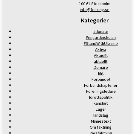
100 61 Stockholm
info@fencing.se
Kategorier
#donate
#engardeiskolan
#StandWithUkraine
Aktiva
Aktuellt
aktuellt
Domare
Elit
Förbundet
Förbundskaptener
Föreningsledare
Idrottspolitik
kansliet
Läger
landslag
Minnestext
Om fäktning
Parafäktning