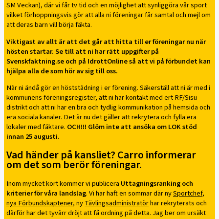
SM Veckan), där vi får tv tid och en möjlighet att synliggöra vår sport
vilket förhoppningsvis gör att alla ni föreningar får samtal och mejl om
att deras barn vill börja fäkta.
Viktigast av allt är att det går att hitta till er föreningar nu när
hösten startar. Se till att ni har rätt uppgifter på
Svenskfaktning.se och på IdrottOnline så att vi på förbundet kan
hjälpa alla de som hör av sig till oss.
När ni ändå gör en höststädning i er förening. Säkerställ att ni är med i
kommunens föreningsregister, att ni har kontakt med ert RF/Sisu
distrikt och att ni har en bra och tydlig kommunikation på hemsida och
era sociala kanaler. Det är nu det gäller att rekrytera och fylla era
lokaler med fäktare.
OCH!!! Glöm inte att ansöka om LOK stöd
innan 25 augusti.
Vad händer på kansliet? Carro informerar
om det som berör föreningar.
Inom mycket kort kommer vi publicera
Uttagningsranking och
kriterier för våra landslag
. Vi har haft en sommar där ny
Sportchef
,
nya Förbundskaptener
, ny
Tävlingsadministratör
har rekryterats och
därför har det tyvärr dröjt att få ordning på detta. Jag ber om ursäkt