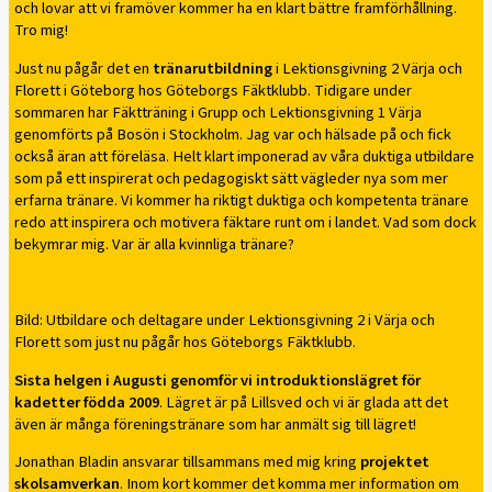
och lovar att vi framöver kommer ha en klart bättre framförhållning.
Tro mig!
Just nu pågår det en
tränarutbildning
i Lektionsgivning 2 Värja och
Florett i Göteborg hos Göteborgs Fäktklubb. Tidigare under
sommaren har Fäktträning i Grupp och Lektionsgivning 1 Värja
genomförts på Bosön i Stockholm. Jag var och hälsade på och fick
också äran att föreläsa. Helt klart imponerad av våra duktiga utbildare
som på ett inspirerat och pedagogiskt sätt vägleder nya som mer
erfarna tränare. Vi kommer ha riktigt duktiga och kompetenta tränare
redo att inspirera och motivera fäktare runt om i landet. Vad som dock
bekymrar mig. Var är alla kvinnliga tränare?
Bild: Utbildare och deltagare under Lektionsgivning 2 i Värja och
Florett som just nu pågår hos Göteborgs Fäktklubb.
Sista helgen i Augusti genomför vi introduktionslägret för
kadetter födda 2009
. Lägret är på Lillsved och vi är glada att det
även är många föreningstränare som har anmält sig till lägret!
Jonathan Bladin ansvarar tillsammans med mig kring
projektet
skolsamverkan
. Inom kort kommer det komma mer information om