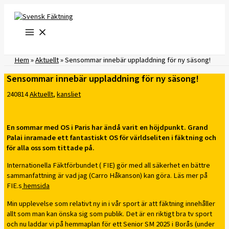
Hoppa
till
innehåll
Hem
»
Aktuellt
»
Sensommar innebär uppladdning för ny säsong!
Sensommar innebär uppladdning för ny säsong!
240814
Aktuellt
,
kansliet
En sommar med OS i Paris har ändå varit en höjdpunkt. Grand
Palai inramade ett fantastiskt OS för världseliten i fäktning och
för alla oss som tittade på.
Internationella Fäktförbundet ( FIE) gör med all säkerhet en bättre
sammanfattning är vad jag (Carro Håkanson) kan göra. Läs mer på
FIE.s
hemsida
Min upplevelse som relativt ny in i vår sport är att fäktning innehåller
allt som man kan önska sig som publik. Det är en riktigt bra tv sport
och nu laddar vi på hemmaplan för ett Senior SM 2025 i Borås (under