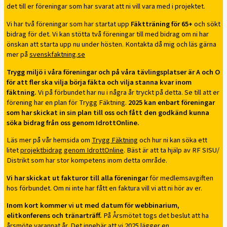
det till er föreningar som har svarat att ni vill vara med i projektet.
Vi har två föreningar som har startat upp
Fäktträning för 65+
och sökt
bidrag för det. Vi kan stötta två föreningar till med bidrag om ni har
önskan att starta upp nu under hösten. Kontakta då mig och läs gärna
mer på
svenskfaktning.se
Trygg miljö i våra föreningar och på våra tävlingsplatser är A och O
för att fler ska vilja börja fäkta och vilja stanna kvar inom
fäktning.
Vi på förbundet har nu i några år tryckt på detta. Se till att er
förening har en plan för Trygg Fäktning.
2025 kan enbart föreningar
som har skickat in sin plan till oss och fått den godkänd kunna
söka bidrag från oss genom IdrottOnline.
Läs mer på vår hemsida om
Trygg Fäktning
och hur ni kan söka ett
litet
projektbidrag genom IdrottOnline
. Bäst är att ta hjälp av RF SISU/
Distrikt som har stor kompetens inom detta område.
Vi har skickat ut fakturor till alla föreningar
för medlemsavgiften
hos förbundet. Om ni inte har fått en faktura vill vi att ni hör av er.
Inom kort kommer vi ut med datum för webbinarium,
elitkonferens och tränarträff.
På Årsmötet togs det beslut att ha
årsmöte varannat år. Det innebär att vi 2025 lägger en