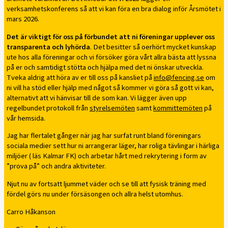
verksamhetskonferens så att vi kan föra en bra dialog inför Årsmötet i
mars 2026.
Det är viktigt för oss på förbundet att ni föreningar upplever oss
transparenta och lyhörda
. Det besitter så oerhört mycket kunskap
ute hos alla föreningar och vi försöker göra vårt allra bästa att lyssna
på er och samtidigt stötta och hjälpa med det ni önskar utveckla.
Tveka aldrig att höra av er till oss på kansliet på
info@fencing.se
om
ni vill ha stöd eller hjälp med något så kommer vi göra så gott vi kan,
alternativt att vi hänvisar till de som kan. Vi lägger även upp
regelbundet protokoll från
styrelsemöten
samt
kommittemöten
på
vår hemsida.
Jag har flertalet gånger när jag har surfat runt bland föreningars
sociala medier sett hur ni arrangerar läger, har roliga tävlingar i härliga
miljöer ( läs Kalmar FK) och arbetar hårt med rekrytering i form av
”prova på” och andra aktiviteter.
Njut nu av fortsatt ljummet väder och se till att fysisk träning med
fördel görs nu under försäsongen och allra helst utomhus.
Carro Håkanson