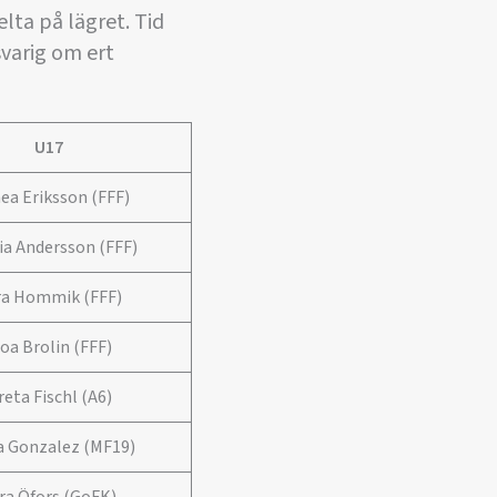
lta på lägret. Tid
svarig om ert
U17
ea Eriksson (FFF)
ia Andersson (FFF)
ra Hommik (FFF)
oa Brolin (FFF)
reta Fischl (A6)
ia Gonzalez (MF19)