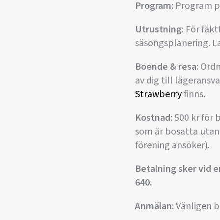
Program
: Program p
Utrustning
: För fä
säsongsplanering. La
Boende & resa
: Ord
av dig till lägeransv
Strawberry
finns.
Kostnad
: 500 kr fö
som är bosatta utan
förening ansöker).
Betalning sker vid e
640.
Anmälan
: Vänligen b