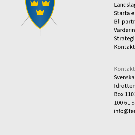
Landsla
Starta e
Bli part
Värderi
Strategi
Kontakt
Kontakt
Svenska
Idrotte
Box 110
100 61 
info@fe