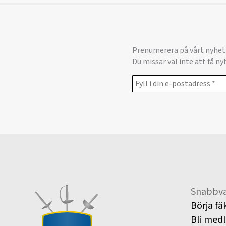
Prenumerera på vårt nyhet
Du missar väl inte att få n
Snabbva
Börja fä
Bli med