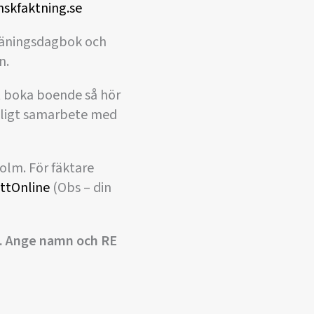
nskfaktning.se
träningsdagbok och
n.
t boka boende så hör
månligt samarbete med
olm. För fäktare
ottOnline
(Obs – din
58. Ange namn och RE