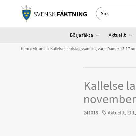
Hoppa
till
Search
innehåll
for:
Börja fäkta
Aktuellt
Hem
»
Aktuellt
»
Kallelse landslagssamling värja Damer 15-17 
Kallelse l
november
241018
Aktuellt
,
Elit