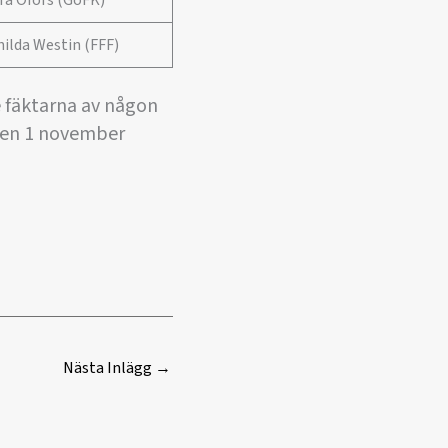
ra Öfors (GoFK)
ilda Westin (FFF)
de fäktarna av någon
 den 1 november
Nästa Inlägg
→