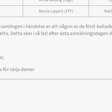
Alma harding (Lugi)
Ty
Neolie Lippert (FFF)
Math
ll samlingen i händelse av att någon av de först kalla
elta. Detta sker i så fall efter sista anmälningsdagen
r,
 för värja damer