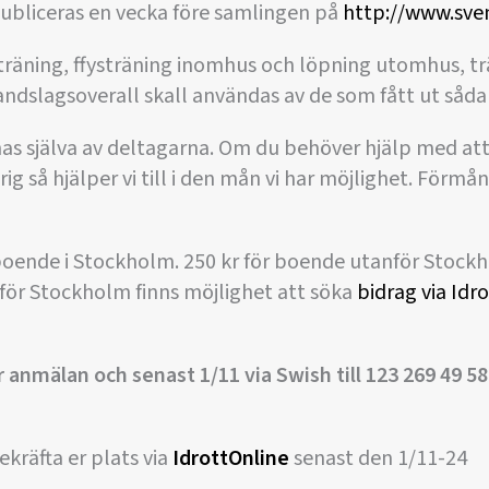
ubliceras en vecka före samlingen på
http://www.sve
ktträning, ffysträning inomhus och löpning utomhus, 
ndslagsoverall skall användas av de som fått ut såda
nas själva av deltagarna. Om du behöver hjälp med at
arig så hjälper vi till i den mån vi har möjlighet. För
r boende i Stockholm. 250 kr för boende utanför Stockh
för Stockholm finns möjlighet att söka
bidrag via Idr
r anmälan och senast 1/11 via Swish till 123 269 49 
ekräfta er plats via
IdrottOnline
senast den 1/11-24