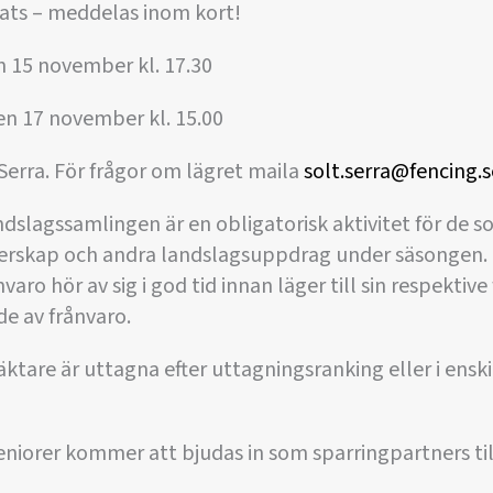
lats – meddelas inom kort!
n 15 november kl. 17.30
en 17 november kl. 15.00
Serra. För frågor om lägret maila
solt.serra@fencing.s
ndslagssamlingen är en obligatorisk aktivitet för de s
sterskap och andra landslagsuppdrag under säsongen.
ånvaro hör av sig i god tid innan läger till sin respekti
e av frånvaro.
fäktare är uttagna efter uttagningsranking eller i ens
seniorer kommer att bjudas in som sparringpartners til