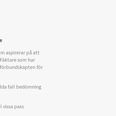
e
om aspirerar på att
 Fäktare som har
ve förbundskapten för
kilda fall bedömning
l vissa pass