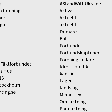
g
#StandWithUkraine
n förening
Aktiva
ner
Aktuellt
ngar
aktuellt
Domare
Elit
Förbundet
Förbundskaptener
Föreningsledare
 Fäktförbundet
Idrottspolitik
ns Hus
kansliet
16
Läger
Stockholm
landslag
ncing.se
Minnestext
Om fäktning
Parafäktning