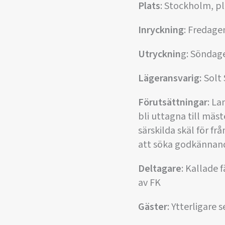
Plats
: Stockholm, p
Inryckning
: Fredage
Utrycknin
g: Söndag
Lägeransvarig:
Solt 
Förutsättningar
: La
bli uttagna till mä
särskilda skäl för fr
att söka godkännand
Deltagare
: Kallade 
av FK
Gäster
: Ytterligare 