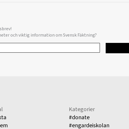
sbrev!
yheter och viktig information om Svensk Fäktning?
l
Kategorier
kta
#donate
lem
#engardeiskolan