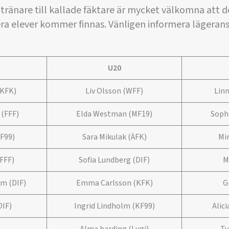
tränare till kallade fäktare är mycket välkomna att de
l era elever kommer finnas. Vänligen informera lägeran
3
U20
KFK)
Liv Olsson (WFF)
Linn
 (FFF)
Elda Westman (MF19)
Soph
F99)
Sara Mikulak (ÄFK)
Mi
FFF)
Sofia Lundberg (DIF)
M
m (DIF)
Emma Carlsson (KFK)
G
DIF)
Ingrid Lindholm (KF99)
Alic