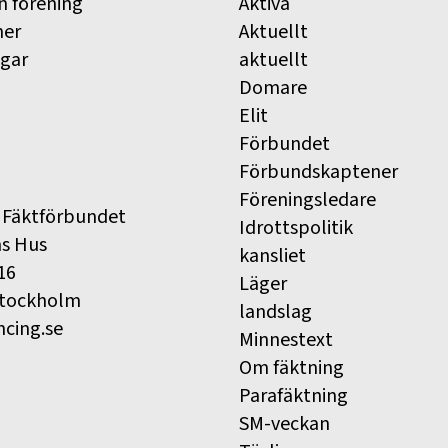
n förening
Aktiva
ner
Aktuellt
ngar
aktuellt
Domare
Elit
Förbundet
Förbundskaptener
Föreningsledare
 Fäktförbundet
Idrottspolitik
ns Hus
kansliet
16
Läger
Stockholm
landslag
ncing.se
Minnestext
Om fäktning
Parafäktning
SM-veckan