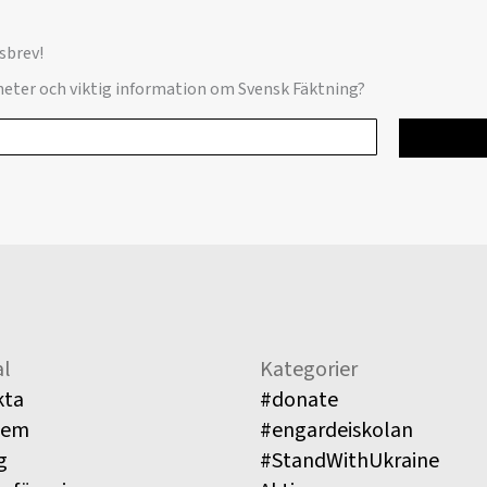
sbrev!
yheter och viktig information om Svensk Fäktning?
l
Kategorier
kta
#donate
lem
#engardeiskolan
g
#StandWithUkraine