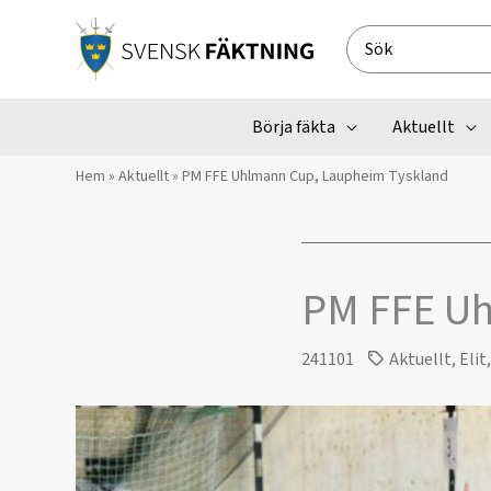
Hoppa
till
Search
innehåll
for:
Börja fäkta
Aktuellt
Hem
»
Aktuellt
»
PM FFE Uhlmann Cup, Laupheim Tyskland
PM FFE Uh
241101
Aktuellt
,
Elit