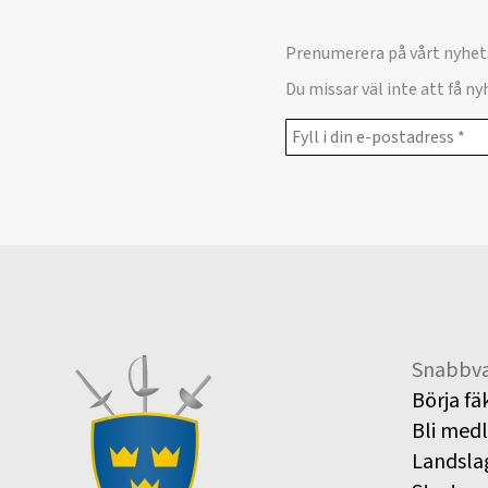
Prenumerera på vårt nyhet
Du missar väl inte att få n
Snabbva
Börja fä
Bli med
Landsla