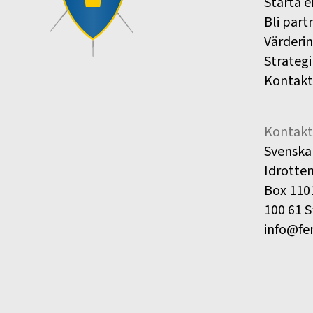
Starta e
Bli part
Värderi
Strategi
Kontakt
Kontakt
Svenska
Idrotte
Box 110
100 61 
info@fe