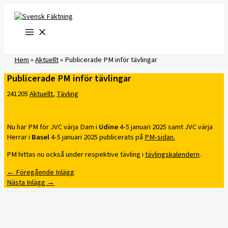
Hoppa
till
innehåll
Hem
»
Aktuellt
»
Publicerade PM inför tävlingar
Publicerade PM inför tävlingar
241205
Aktuellt
,
Tävling
Nu har PM för JVC värja Dam i
Udine
4-5 januari 2025 samt JVC värja
Herrar i
Basel
4-5 januari 2025 publicerats på
PM-sidan.
PM hittas nu också under respektive tävling i
tävlingskalendern
.
←
Föregående Inlägg
Nästa Inlägg
→