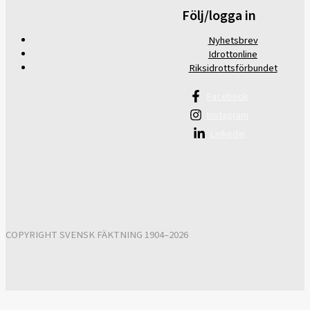
Följ/logga in
Nyhetsbrev
Idrottonline
Riksidrottsförbundet
Facebook
Instagram
Linkedin
COPYRIGHT SVENSK FÄKTNING 1904–2026