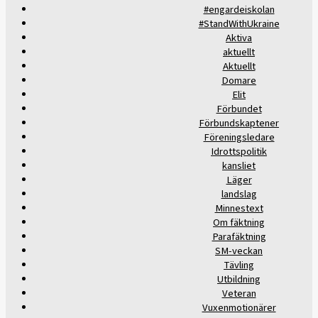
#engardeiskolan
#StandWithUkraine
Aktiva
aktuellt
Aktuellt
Domare
Elit
Förbundet
Förbundskaptener
Föreningsledare
Idrottspolitik
kansliet
Läger
landslag
Minnestext
Om fäktning
Parafäktning
SM-veckan
Tävling
Utbildning
Veteran
Vuxenmotionärer