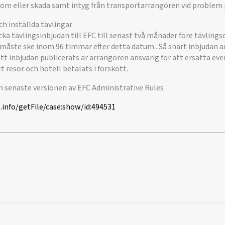
dom eller skada samt intyg från transportarrangören vid problem 
ch inställda tävlingar
a tävlingsinbjudan till EFC till senast två månader före tävlings
måste ske inom 96 timmar efter detta datum . Så snart inbjudan är
 att inbjudan publicerats är arrangören ansvarig för att ersätta ev
t resor och hotell betalats i förskott.
en senaste versionen av EFC Administrative Rules
info/getFile/case:show/id:494531