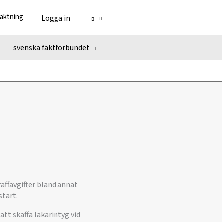
fäktning
Logga in
svenska fäktförbundet
raffavgifter bland annat
start.
att skaffa läkarintyg vid