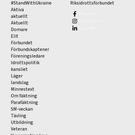
#StandWithUkraine
Riksidrottsförbundet
Aktiva
Facebook
aktuellt
Instagram
Aktuellt
Linkedin
Domare
Elit
Förbundet
Förbundskaptener
Föreningsledare
Idrottspolitik
kansliet
Läger
landslag
Minnestext
Om fäktning
Parafäktning
SM-veckan
Tävling
Utbildning
Veteran