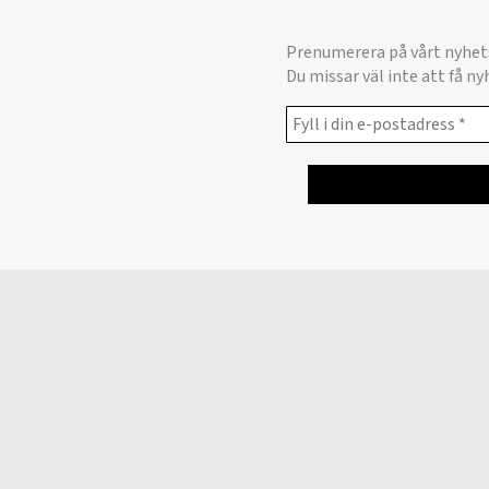
Prenumerera på vårt nyhet
Du missar väl inte att få n