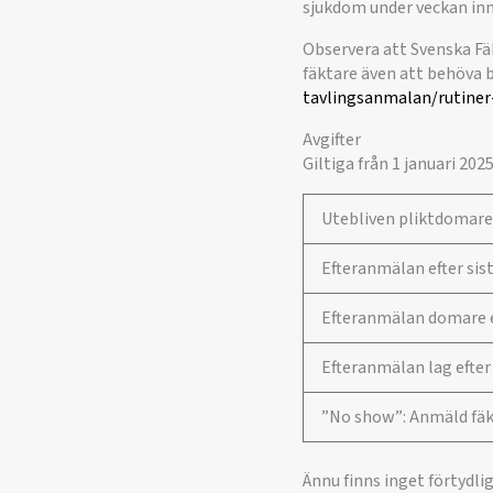
sjukdom under veckan inn
Observera att Svenska Fä
fäktare även att behöva b
tavlingsanmalan/rutiner-
Avgifter
Giltiga från 1 januari 202
Utebliven pliktdomar
Efteranmälan efter si
Efteranmälan domare e
Efteranmälan lag efte
”No show”: Anmäld fäkt
Ännu finns inget förtydli