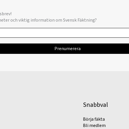
sbrev!
yheter och viktig information om Svensk Fäktning?
Snabbval
Börja fäkta
Bli medlem