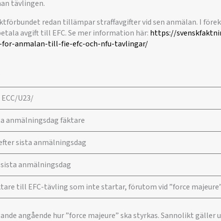
an tävlingen.
ktförbundet redan tillämpar straffavgifter vid sen anmälan. I f
etala avgift till EFC. Se mer information här:
https://svenskfaktni
for-anmalan-till-fie-efc-och-nfu-tavlingar/
5
e ECC/U23/
sta anmälningsdag fäktare
fter sista anmälningsdag
r sista anmälningsdag
are till EFC-tävling som inte startar, förutom vid ”force majeure
gande angående hur ”force majeure” ska styrkas. Sannolikt gäller 