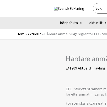
Hoppa
Search
till
for:
innehåll
börja fäkta
aktuellt
Hem
»
Aktuellt
»
Hårdare anmälningsregler för EFC-täv
Hårdare anmäl
241209
Aktuellt
,
Tävling
EFC inför ett stramare re
för efteranmälningar av 
För svenska fäktare gäller