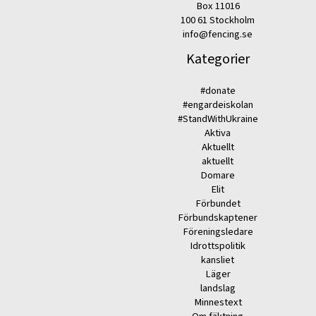
Box 11016
100 61 Stockholm
info@fencing.se
Kategorier
#donate
#engardeiskolan
#StandWithUkraine
Aktiva
Aktuellt
aktuellt
Domare
Elit
Förbundet
Förbundskaptener
Föreningsledare
Idrottspolitik
kansliet
Läger
landslag
Minnestext