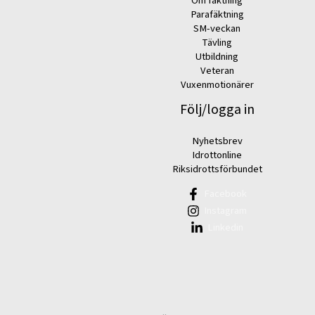
Om fäktning
Parafäktning
SM-veckan
Tävling
Utbildning
Veteran
Vuxenmotionärer
Följ/logga in
Nyhetsbrev
Idrottonline
Riksidrottsförbundet
Facebook
Instagram
Linkedin