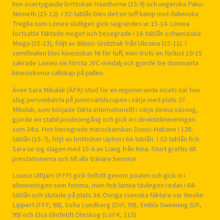
hon övertygande brittiskan Hawthorne (15-9) och ungerska Paku-
Nemeth (15-12). I 32-tablån blev det en tuff kamp mot italienska
Treglia som Linnea slutligen gick segrandes ur 15-14. Linnea
fortsatte fäktade moget och besegrade i 16-tablån schweiziska
Maiga (15-13), följt av Bilous-Gridzhak från Ukraina (15-11). I
semifinalen blev kinesiskan Ni för tuff, men trots en förlust 10-15
säkrade Linnea sin första JVC-medalj och gjorde tre dominanta
kinesiskorna sällskap på pallen.
Även Sara Mikulak (ÄFK) stod för en imponerande insats när hon
slog personbästa på juniorvärldscupen i värja med plats 27.
Mikulak, som började fäkta internationellt i värja denna säsong,
gjorde en stabil pouleomgång och gick in i direktelimineringen
som 34:a. Hon besegrade marockanskan Douci-Habane i 128-
tablån (15-7), följt av brittiskan Upton i 64-tablån. I 32-tablån fick
Sara se sig slagen med 15-6 av Liang från Kina. Stort grattis till
prestationerna och till alla tränare hemma!
Louise Ulltjärn (FFF) gick felfritt genom poulen och gick in i
elimineringen som femma, men fick lämna tävlingen redan i 64-
tablån och slutade på plats 34. Övriga svenska fäktare var Neolie
Lippert (FFF, 98), Sofia Lundberg (DIF, 99), Embla Swenning (UF,
99) och Elsa Elmfeldt Öhrskog (LöFK, 113).