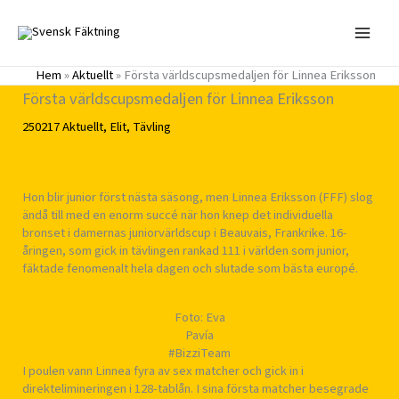
Hoppa
till
innehåll
Hem
»
Aktuellt
»
Första världscupsmedaljen för Linnea Eriksson
Första världscupsmedaljen för Linnea Eriksson
250217
Aktuellt
,
Elit
,
Tävling
Hon blir junior först nästa säsong, men Linnea Eriksson (FFF) slog
ändå till med en enorm succé när hon knep det individuella
bronset i damernas juniorvärldscup i Beauvais, Frankrike. 16-
åringen, som gick in tävlingen rankad 111 i världen som junior,
fäktade fenomenalt hela dagen och slutade som bästa europé.
Foto: Eva
Pavía
#BizziTeam
I poulen vann Linnea fyra av sex matcher och gick in i
direktelimineringen i 128-tablån. I sina första matcher besegrade