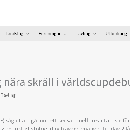
Landslag
Föreningar
Tävling
Utbildning
nära skräll i världscupdeb
,
Tävling
 såg ut att gå mot ett sensationellt resultat i sin fö
ev det riktigt stolpe ut och avancemanget till dag 2 få