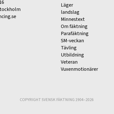
16
Läger
Stockholm
landslag
ncing.se
Minnestext
Om fäktning
Parafäktning
SM-veckan
Tävling
Utbildning
Veteran
Vuxenmotionärer
COPYRIGHT SVENSK FÄKTNING 1904–2026