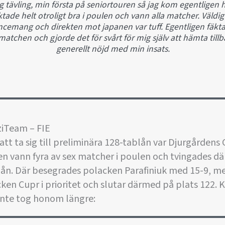
ig tävling, min första på seniortouren så jag kom egentligen h
ktade helt otroligt bra i poulen och vann alla matcher. Väldigt
ancemang och direkten mot japanen var tuff. Egentligen fäk
 i matchen och gjorde det för svårt för mig själv att hämta till
generellt nöjd med min insats.
ziTeam – FIE
tt ta sig till preliminära 128-tablån var Djurgårdens 
 vann fyra av sex matcher i poulen och tvingades dä
ån. Där besegrades polacken Parafiniuk med 15-9, men
ken Cupr i prioritet och slutar därmed på plats 122. Ke
inte tog honom längre: