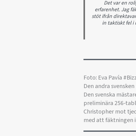
Det var en rol
erfarenhet. Jag fä
stöt ifrån direktav
in taktiskt fel
Foto: Eva Pavía #Biz
Den andra svensken a
Den svenska mästaren
preliminära 256-tabl
Christopher mot tjec
med att fäktningen 