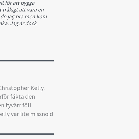
it för att bygga
 tråkigt att vara en
tade jag bra men kom
baka. Jag är dock
Christopher Kelly.
rför fäkta den
 tyvärr föll
lly var lite missnöjd