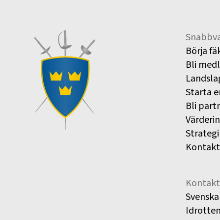
Snabbva
Börja fä
Bli med
Landsla
Starta e
Bli part
Värderi
Strategi
Kontakt
Kontakt
Svenska
Idrotte