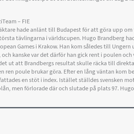
ziTeam – FIE
äktare hade anlänt till Budapest för att göra upp om v
största tävlingarna i världscupen. Hugo Brandberg had
uropean Games i Krakow. Han kom således till Ungern 
, och kanske var det därför han gick rent i poulen och 
et ut att Brandbergs resultat skulle räcka till direk
en ren poule brukar göra. Efter en lång väntan kom b
ttades en stöt i index. Istället ställdes svensken m
blån, men förlorade där och slutade på plats 97. Hugo