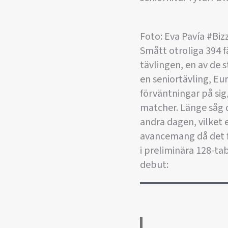
Foto: Eva Pavía #Biz
Smått otroliga 394 f
tävlingen, en av de 
en seniortävling, E
förväntningar på sig
matcher. Länge såg d
andra dagen, vilket 
avancemang då det fa
i preliminära 128-ta
debut: