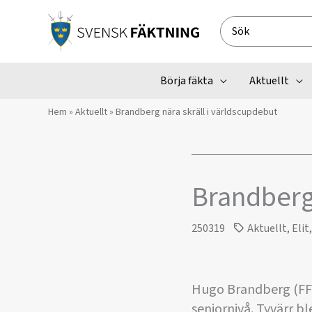
Hoppa
till
Search
innehåll
for:
Börja fäkta
Aktuellt
Hem
»
Aktuellt
»
Brandberg nära skräll i världscupdebut
Brandberg 
250319
Aktuellt
,
Elit
Hugo Brandberg (FFF)
seniornivå. Tyvärr bl