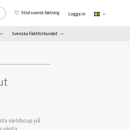
Stöd svensk fäktning
Logga in
Svenska Fäktförbundet
ut
rsta världscup på
r vänta.