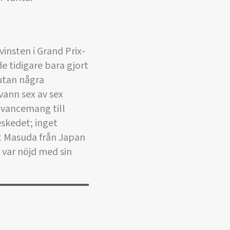
insten i Grand Prix-
e tidigare bara gjort
utan några
vann sex av sex
tavancemang till
eskedet; inget
ot Masuda från Japan
 var nöjd med sin