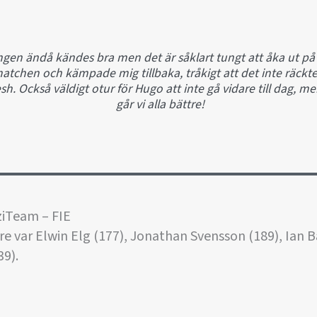
ngen ändå kändes bra men det är såklart tungt att åka ut på e
tchen och kämpade mig tillbaka, tråkigt att det inte räckte.
h. Också väldigt otur för Hugo att inte gå vidare till dag,
går vi alla bättre!
ziTeam – FIE
re var Elwin Elg (177), Jonathan Svensson (189), Ian 
39).