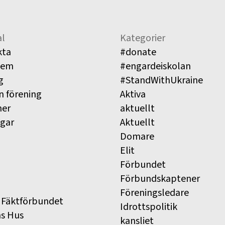
l
Kategorier
kta
#donate
lem
#engardeiskolan
g
#StandWithUkraine
n förening
Aktiva
ner
aktuellt
ngar
Aktuellt
Domare
Elit
Förbundet
Förbundskaptener
Föreningsledare
 Fäktförbundet
Idrottspolitik
ns Hus
kansliet