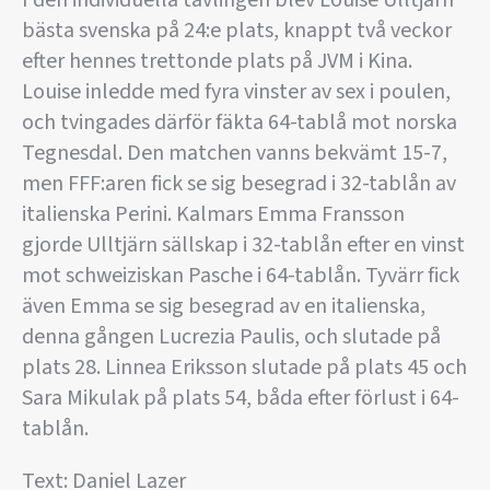
I den individuella tävlingen blev Louise Ulltjärn
bästa svenska på 24:e plats, knappt två veckor
efter hennes trettonde plats på JVM i Kina.
Louise inledde med fyra vinster av sex i poulen,
och tvingades därför fäkta 64-tablå mot norska
Tegnesdal. Den matchen vanns bekvämt 15-7,
men FFF:aren fick se sig besegrad i 32-tablån av
italienska Perini. Kalmars Emma Fransson
gjorde Ulltjärn sällskap i 32-tablån efter en vinst
mot schweiziskan Pasche i 64-tablån. Tyvärr fick
även Emma se sig besegrad av en italienska,
denna gången Lucrezia Paulis, och slutade på
plats 28. Linnea Eriksson slutade på plats 45 och
Sara Mikulak på plats 54, båda efter förlust i 64-
tablån.
Text: Daniel Lazer