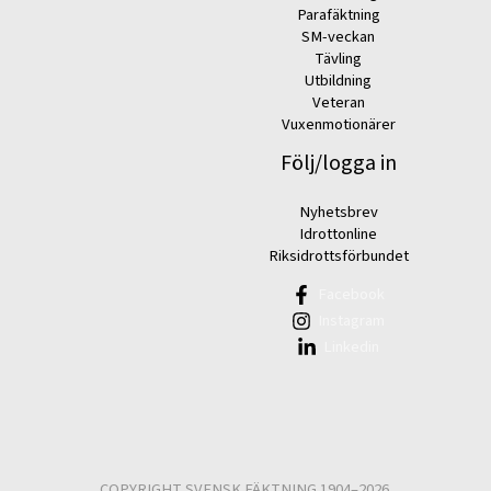
Parafäktning
SM-veckan
Tävling
Utbildning
Veteran
Vuxenmotionärer
Följ/logga in
Nyhetsbrev
Idrottonline
Riksidrottsförbundet
Facebook
Instagram
Linkedin
COPYRIGHT SVENSK FÄKTNING 1904–2026