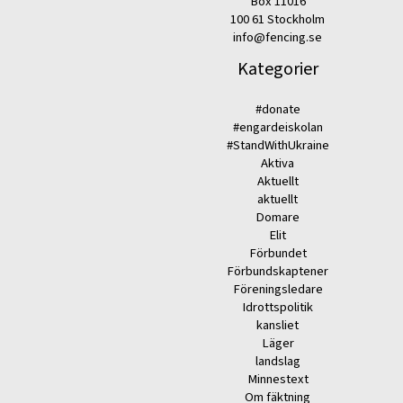
Box 11016
100 61 Stockholm
info@fencing.se
Kategorier
#donate
#engardeiskolan
#StandWithUkraine
Aktiva
Aktuellt
aktuellt
Domare
Elit
Förbundet
Förbundskaptener
Föreningsledare
Idrottspolitik
kansliet
Läger
landslag
Minnestext
Om fäktning