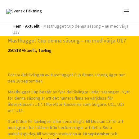
Hoppa
till
innehåll
Hem
»
Aktuellt
»
Masthugget Cup denna säsong – nu med värja
U17
Masthugget Cup denna säsong – nu med värja U17
250818
Aktuellt
,
Tävling
Första deltävlingen av Masthugget Cup denna säsong äger rum
den 20 september.
Masthugget Cup består av fyra deltävlingar under säsongen. Nytt
för denna säsong är att det numera finns en värjklass för
åldersklassen U17. I florett är klasserna som tidigare: U11, U13
och U15.
Starttiden för tävlingarna har senarelagts till klockan 13 för att
möjliggöra för fäktare från flerföreningar att delta. Sista
anmälningsdag till säsongspremiären är
10 september
och