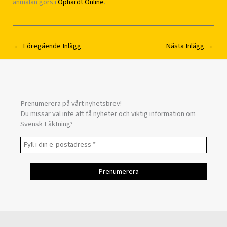
anmälan görs i
Ophardt Online
.
←
Föregående Inlägg
Nästa Inlägg
→
Prenumerera på vårt nyhetsbrev!
Du missar väl inte att få nyheter och viktig information om
Svensk Fäktning?