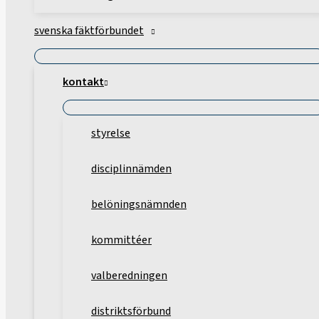
svenska fäktförbundet
kontakt
styrelse
disciplinnämden
belöningsnämnden
kommittéer
valberedningen
distriktsförbund