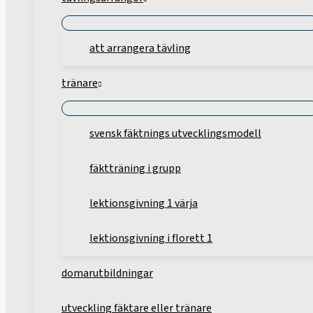
att arrangera tävling
tränare
svensk fäktnings utvecklingsmodell
fäktträning i grupp
lektionsgivning 1 värja
lektionsgivning i florett 1
domarutbildningar
utveckling fäktare eller tränare