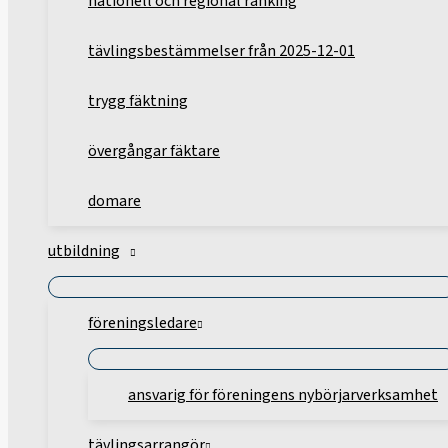
nationell och regional ranking
tävlingsbestämmelser från 2025-12-01
trygg fäktning
övergångar fäktare
domare
utbildning
föreningsledare
ansvarig för föreningens nybörjarverksamhet
tävlingsarrangör