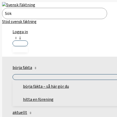
Hoppa
till
Search
innehåll
for:
Stöd svensk fäktning
Logga in
börja fäkta
börja fäkta – så här gör du
hitta en förening
aktuellt