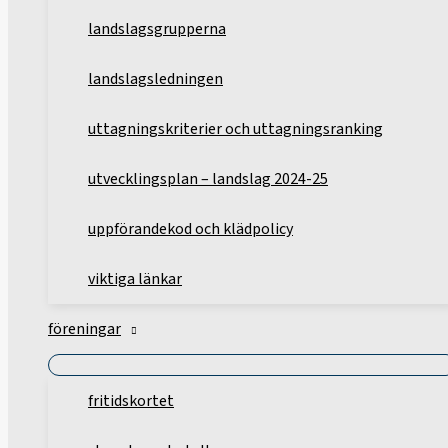
landslagsgrupperna
landslagsledningen
uttagningskriterier och uttagningsranking
utvecklingsplan – landslag 2024-25
uppförandekod och klädpolicy
viktiga länkar
föreningar
fritidskortet