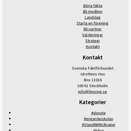
Börja fäkta
Bli medlem
Landslag
Starta en förening
Bli partner
Värderingar
Strategi
Kontakt
Kontakt
Svenska Fäktförbundet
Idrottens Hus
Box 11016
100 61 Stockholm
info@fencing.se
Kategorier
#donate
#engardeiskolan
#StandWithUkraine
Aktiva