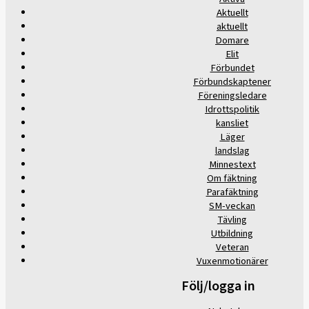
Aktuellt
aktuellt
Domare
Elit
Förbundet
Förbundskaptener
Föreningsledare
Idrottspolitik
kansliet
Läger
landslag
Minnestext
Om fäktning
Parafäktning
SM-veckan
Tävling
Utbildning
Veteran
Vuxenmotionärer
Följ/logga in