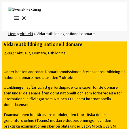
Hoppa
till
innehåll
Hem
»
Aktuellt
»
Vidareutbildning nationell domare
Vidareutbildning nationell domare
250827
Aktuellt
,
Domare
,
Utbildning
Under hösten anordnar Domarkommissionen årets vidareutbildning till
nationell domare med start den 7 oktober.
Utbildningen syftar till att ge fördjupade kunskaper för de domare
som under de senare åren dömt nationellt och som förberedelse för
internationella tävlingar som NM och ECC, samt internationella
domarlicenser.
Examinationen består av tre moduler, den teoretiska delen
genomförs online (Teams) medan videobedömningen och den
praktiska examinationen sker på plats under Lag-SM och U23 SM i