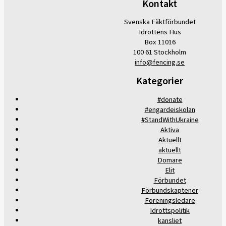
Kontakt
Svenska Fäktförbundet
Idrottens Hus
Box 11016
100 61 Stockholm
info@fencing.se
Kategorier
#donate
#engardeiskolan
#StandWithUkraine
Aktiva
Aktuellt
aktuellt
Domare
Elit
Förbundet
Förbundskaptener
Föreningsledare
Idrottspolitik
kansliet