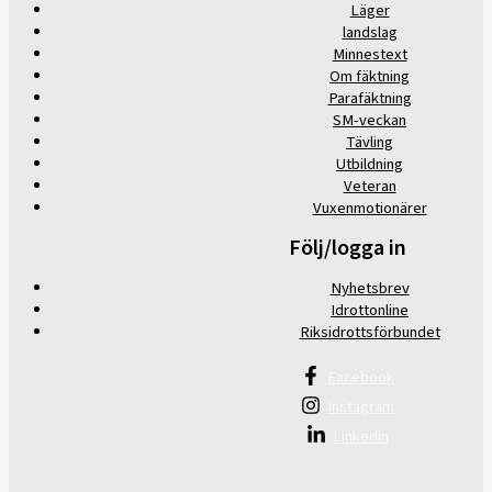
Läger
landslag
Minnestext
Om fäktning
Parafäktning
SM-veckan
Tävling
Utbildning
Veteran
Vuxenmotionärer
Följ/logga in
Nyhetsbrev
Idrottonline
Riksidrottsförbundet
Facebook
Instagram
Linkedin