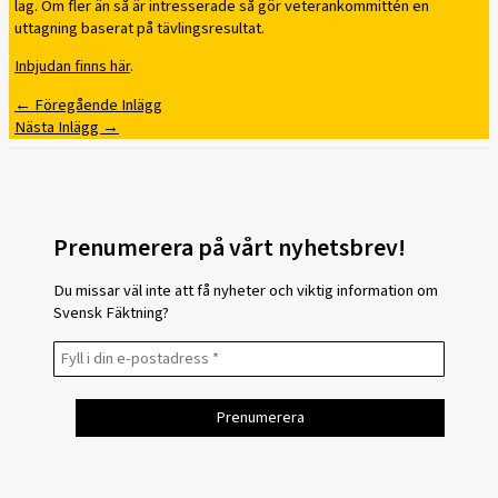
lag. Om fler än så är intresserade så gör veterankommittén en
uttagning baserat på tävlingsresultat.
Inbjudan finns här
.
←
Föregående Inlägg
Nästa Inlägg
→
Prenumerera på vårt nyhetsbrev!
Du missar väl inte att få nyheter och viktig information om
Svensk Fäktning?