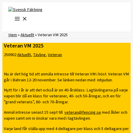
Hoppa
till
innehåll
Hem
»
Aktuellt
»
Veteran VM 2025
Veteran VM 2025
250902
Aktuellt
,
Tävling
,
Veteran
Nu är det hög tid att anmäla intresse till Veteran VM i höst. Veteran VM
går i Bahrain 12-20 november. Se länken nedan med inbjudan.
Nytt för i år är att det också är en 40-årsklass. Lagtävlingarna på varje
vapen blir då en klass för veteraner, 40- och 50-åringar, och en för
”grand veterans”, 60- och 70-åringar.
Anmäl intresse senast 15 sept till
veteran@fencing.se
med ålder och
vapen samt om ni önskar vara med i lagtävlingen.
Varje land får ställa upp med 4 deltagare per klass och 5 deltagare per