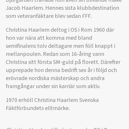
Djurgården träffade hon även sin blivande make
Jacob Haarlem. Hennes sista klubbdestination
som veteranfäktare blev sedan FFF.
Christina Haarlem deltog i OS i Rom 1960 där
hon var nära att komma med bland
semifinalens tolv deltagare men föll knappt i
mellanpoulen. Redan som 16-åring vann
Christina sitt första SM-guld på florett. Därefter
upprepade hon denna bedrift sex år i följd och
erövrade nordiska mästerskap och andra
framgångar under sin karriär som aktiv.
1970 erhöll Christina Haarlem Svenska
Fäktförbundets elitmärke.