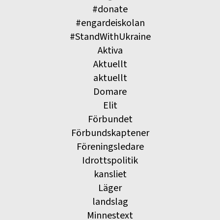
#donate
#engardeiskolan
#StandWithUkraine
Aktiva
Aktuellt
aktuellt
Domare
Elit
Förbundet
Förbundskaptener
Föreningsledare
Idrottspolitik
kansliet
Läger
landslag
Minnestext