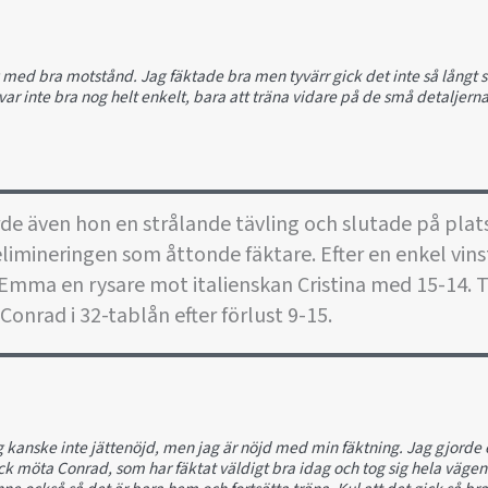
ng med bra motstånd. Jag fäktade bra men tyvärr gick det inte så långt 
var inte bra nog helt enkelt, bara att träna vidare på de små detaljern
 även hon en strålande tävling och slutade på plats 
 elimineringen som åttonde fäktare. Efter en enkel vi
Emma en rysare mot italienskan Cristina med 15-14. T
Conrad i 32-tablån efter förlust 9-15.
g kanske inte jättenöjd, men jag är nöjd med min fäktning. Jag gjorde 
fick möta Conrad, som har fäktat väldigt bra idag och tog sig hela vägen 