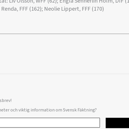
tat: Liv Olsson, WFF (62); Engla Sennerlin Holm, DIF 
 Renda, FFF (162); Neolie Lippert, FFF (170)
sbrev!
yheter och viktig information om Svensk Fäktning?