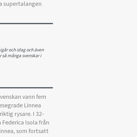
ka supertalangen
 igår och idag och även
är så många svenskar i
 Svenskan vann fem
besegrade Linnea
iktig rysare. I 32-
Federica Isola från
innea, som fortsatt