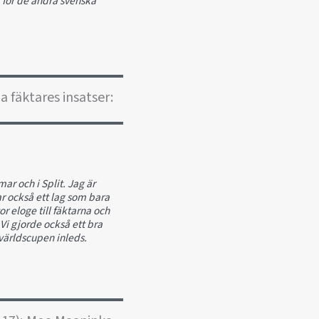
a för de andra svenska
 fäktares insatser:
ar och i Split. Jag är
r också ett lag som bara
r eloge till fäktarna och
. Vi gjorde också ett bra
n världscupen inleds.