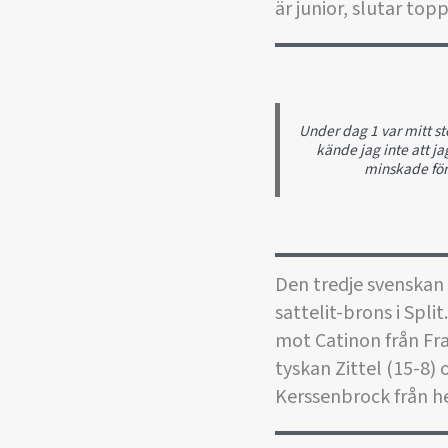
är junior, slutar top
Under dag 1 var mitt stö
kände jag inte att ja
minskade för 
Den tredje svenskan a
sattelit-brons i Spl
mot Catinon från Fr
tyskan Zittel (15-8)
Kerssenbrock från h