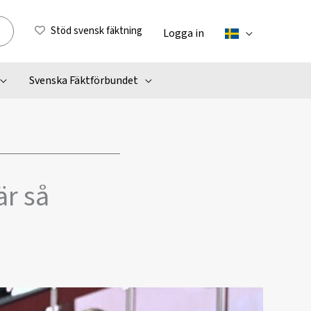
Stöd svensk fäktning
Logga in
Svenska Fäktförbundet
är så