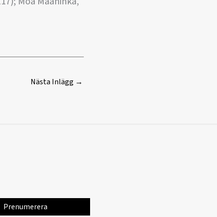
(117); Moa Maaninka,
Nästa Inlägg
→