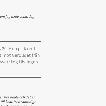
som jag hade velat. Jag
a.
20. Hon gick rent i
nst mot Geroudet från
yvärr tog tävlingen
en bra poule och det är
till final. Men samtidigt