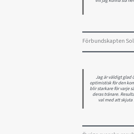
vill jag kunna slå h
Förbundskapten Solt 
Jag är väldigt glad ö
optimistisk för den kom
blir starkare för varje 
deras tränare. Resultat
val med att skjuta 