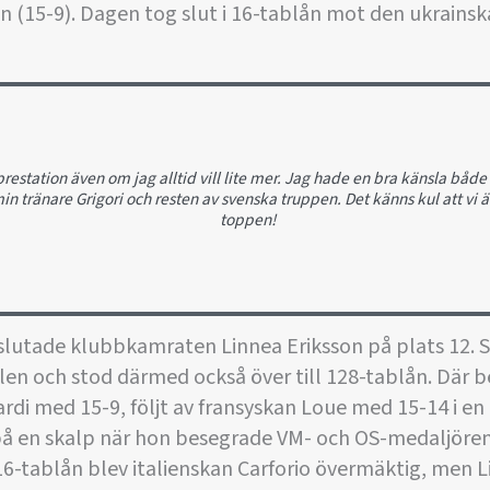
 (15-9). Dagen tog slut i 16-tablån mot den ukrains
prestation även om jag alltid vill lite mer. Jag hade en bra känsla både
in tränare Grigori och resten av svenska truppen. Det känns kul att vi 
toppen!
 slutade klubbkamraten Linnea Eriksson på plats 12.
len och stod därmed också över till 128-tablån. Där 
ardi med 15-9, följt av fransyskan Loue med 15-14 i en r
på en skalp när hon besegrade VM- och OS-medaljören 
 16-tablån blev italienskan Carforio övermäktig, men L