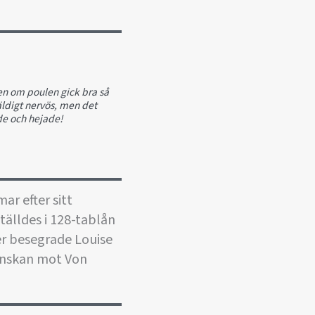
ven om poulen gick bra så
väldigt nervös, men det
de och hejade!
ar efter sitt
tälldes i 128-tablån
er besegrade Louise
venskan mot Von