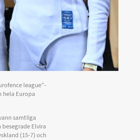
urofence league”-
ån hela Europa
 vann samtliga
n besegrade Elvira
yskland (15-7) och