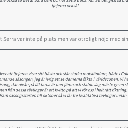
enne också så det är bara hem och fortsätta träna. Kul att det gick så br
tjejerna också!
Serra var inte på plats men var otroligt nöjd med sina
ver att tjejerna visar sitt bästa och slår starka motståndare, både i Colm
mande säsongen, jag är ivrig att se damerna fäkta i världscupen. Vi ha
säsong, där nivån på fäktarna är mer jämn och stabil. Jag måste ge en sto
en från dessa tävlingar är ett kvitto på att vi rör oss i helt rätt riktning
fram säsongsstarten till oktober så vi får tre kvalitativa tävlingar inna