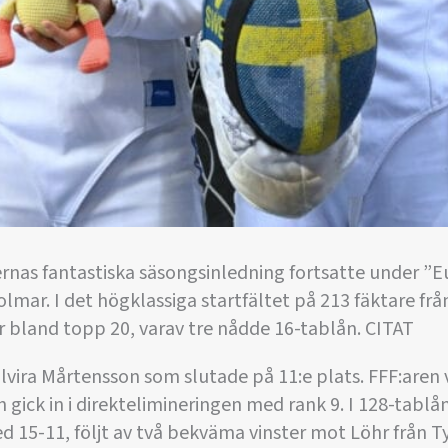
rnas fantastiska säsongsinledning fortsatte under ”E
olmar. I det högklassiga startfältet på 213 fäktare fr
r bland topp 20, varav tre nådde 16-tablån. CITAT
lvira Mårtensson som slutade på 11:e plats. FFF:aren
 gick in i direktelimineringen med rank 9. I 128-tablå
med 15-11, följt av två bekväma vinster mot Löhr från T