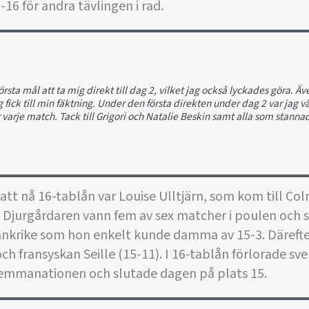
p-16 för andra tävlingen i rad.
rsta mål att ta mig direkt till dag 2, vilket jag också lyckades göra. Ä
g fick till min fäktning. Under den första direkten under dag 2 var jag 
varje match. Tack till Grigori och Natalie Beskin samt alla som stanna
tt nå 16-tablån var Louise Ulltjärn, som kom till Colm
it. Djurgårdaren vann fem av sex matcher i poulen och s
ankrike som hon enkelt kunde damma av 15-3. Däreft
 och fransyskan Seille (15-11). I 16-tablån förlorade s
emmanationen och slutade dagen på plats 15.