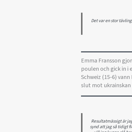
Det var en stor tävli
Emma Fransson gjorde
poulen och gick in i
Schweiz (15-6) vann 
slut mot ukrainskan 
Resultatmässigt är ja
synd att jag så tidigt 