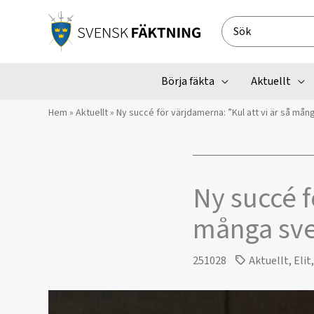
Hoppa
till
Search
innehåll
for:
Börja fäkta
Aktuellt
Hem
»
Aktuellt
»
Ny succé för värjdamerna: ”Kul att vi är så mån
Ny succé f
många sve
251028
Aktuellt
,
Elit