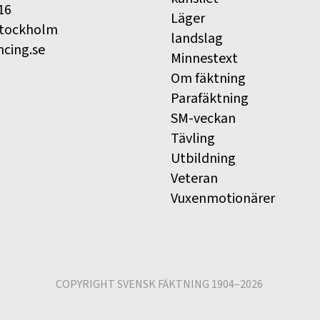
16
Läger
Stockholm
landslag
ncing.se
Minnestext
Om fäktning
Parafäktning
SM-veckan
Tävling
Utbildning
Veteran
Vuxenmotionärer
COPYRIGHT SVENSK FÄKTNING 1904–2026