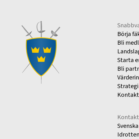
Snabbva
Börja fä
Bli med
Landsla
Starta e
Bli part
Värderi
Strategi
Kontakt
Kontakt
Svenska
Idrotte