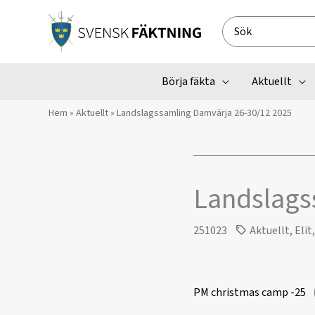
Hoppa
till
Search
innehåll
for:
Börja fäkta
Aktuellt
Hem
»
Aktuellt
»
Landslagssamling Damvärja 26-30/12 2025
Landslags
251023
Aktuellt
,
Elit
PM christmas camp -25