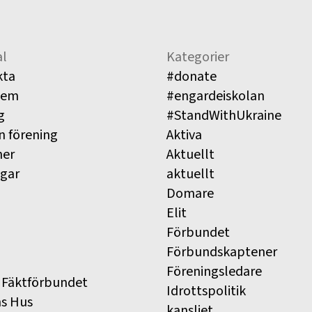
l
Kategorier
kta
#donate
lem
#engardeiskolan
g
#StandWithUkraine
n förening
Aktiva
ner
Aktuellt
ngar
aktuellt
Domare
Elit
Förbundet
Förbundskaptener
Föreningsledare
 Fäktförbundet
Idrottspolitik
ns Hus
kansliet