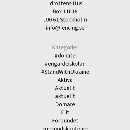
Idrottens Hus
Box 11016
100 61 Stockholm
info@fencing.se
Kategorier
#donate
#engardeiskolan
#StandWithUkraine
Aktiva
Aktuellt
aktuellt
Domare
Elit
Förbundet
Förbundskaptener