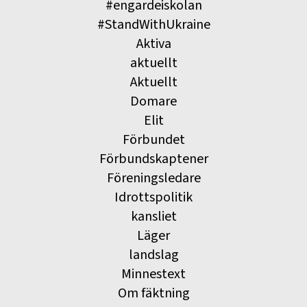
#engardeiskolan
#StandWithUkraine
Aktiva
aktuellt
Aktuellt
Domare
Elit
Förbundet
Förbundskaptener
Föreningsledare
Idrottspolitik
kansliet
Läger
landslag
Minnestext
Om fäktning