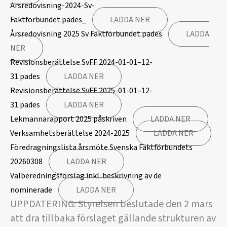
Arsredovisning-2024-Sv-
Faktforbundet.pades_
LADDA NER
Årsredovisning 2025 Sv Fäktförbundet.pades
LADDA
NER
Revisionsberättelse SvFF 2024-01-01–12-
31.pades
LADDA NER
Revisionsberättelse SvFF 2025-01-01–12-
31.pades
LADDA NER
Lekmannarapport 2025 påskriven
LADDA NER
Verksamhetsberättelse 2024-2025
LADDA NER
Föredragningslista årsmöte Svenska Fäktförbundets
20260308
LADDA NER
Valberedningsförslag inkl. beskrivning av de
nominerade
LADDA NER
UPPDATERING: Styrelsen beslutade den 2 mars
att dra tillbaka förslaget gällande strukturen av