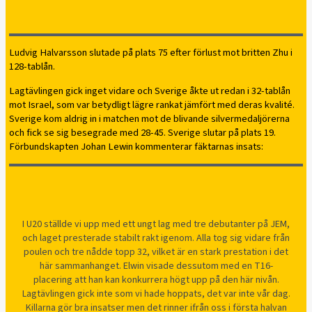
Ludvig Halvarsson slutade på plats 75 efter förlust mot britten Zhu i
128-tablån.
Lagtävlingen gick inget vidare och Sverige åkte ut redan i 32-tablån
mot Israel, som var betydligt lägre rankat jämfört med deras kvalité.
Sverige kom aldrig in i matchen mot de blivande silvermedaljörerna
och fick se sig besegrade med 28-45. Sverige slutar på plats 19.
Förbundskapten Johan Lewin kommenterar fäktarnas insats:
I U20 ställde vi upp med ett ungt lag med tre debutanter på JEM,
och laget presterade stabilt rakt igenom. Alla tog sig vidare från
poulen och tre nådde topp 32, vilket är en stark prestation i det
här sammanhanget. Elwin visade dessutom med en T16-
placering att han kan konkurrera högt upp på den här nivån.
Lagtävlingen gick inte som vi hade hoppats, det var inte vår dag.
Killarna gör bra insatser men det rinner ifrån oss i första halvan