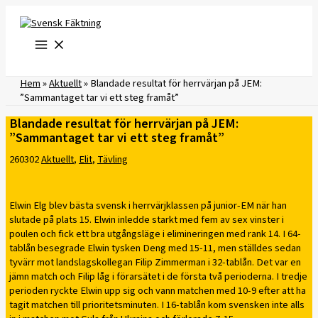
Hoppa
till
innehåll
Hem
»
Aktuellt
»
Blandade resultat för herrvärjan på JEM:
”Sammantaget tar vi ett steg framåt”
Blandade resultat för herrvärjan på JEM:
”Sammantaget tar vi ett steg framåt”
260302
Aktuellt
,
Elit
,
Tävling
Elwin Elg blev bästa svensk i herrvärjklassen på junior-EM när han
slutade på plats 15. Elwin inledde starkt med fem av sex vinster i
poulen och fick ett bra utgångsläge i elimineringen med rank 14. I 64-
tablån besegrade Elwin tysken Deng med 15-11, men ställdes sedan
tyvärr mot landslagskollegan Filip Zimmerman i 32-tablån. Det var en
jämn match och Filip låg i förarsätet i de första två perioderna. I tredje
perioden ryckte Elwin upp sig och vann matchen med 10-9 efter att ha
tagit matchen till prioritetsminuten. I 16-tablån kom svensken inte alls