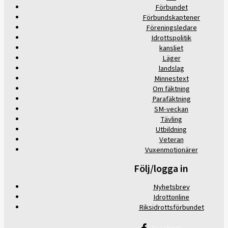
Förbundet
Förbundskaptener
Föreningsledare
Idrottspolitik
kansliet
Läger
landslag
Minnestext
Om fäktning
Parafäktning
SM-veckan
Tävling
Utbildning
Veteran
Vuxenmotionärer
Följ/logga in
Nyhetsbrev
Idrottonline
Riksidrottsförbundet