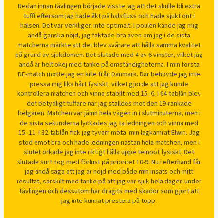
Redan innan tävlingen började visste jag att det skulle bli extra
tufft eftersom jag hade åkt på halsfluss och hade sjukt ont i
halsen. Det var verkligen inte optimalt. I poulen kände jag mig
ändå ganska nöjd, jag fäktade bra även om jag i de sista
matcherna märkte att det blev svårare att hålla samma kvalitet
på grund av sjukdomen. Det slutade med 4 av 6 vinster, vilket jag
ändå är helt okej med tanke på omständigheterna. I min första
DE-match mötte jag en kille från Danmark. Där behövde jag inte
pressa mig lika hårt fysiskt, vilket gjorde att jag kunde
kontrollera matchen och vinna stabilt med 15–6. I 64-tablån blev
det betydligt tuffare när jag ställdes mot den 19-rankade
belgaren. Matchen var jämn hela vägen in i slutminuterna, men i
de sista sekunderna lyckades jag ta ledningen och vinna med
15–11. I 32-tablån fick jag tyvärr möta min lagkamrat Elwin. Jag
stod emot bra och hade ledningen nästan hela matchen, men i
slutet orkade jag inte riktigt hålla uppe tempot fysiskt. Det
slutade surt nog med förlust på prioritet 10-9. Nu i efterhand får
jag ändå säga att jag är nöjd med både min insats och mitt
resultat, särskilt med tanke på att jag var sjuk hela dagen under
tävlingen och dessutom har dragits med skador som gjort att
jag inte kunnat prestera på topp.