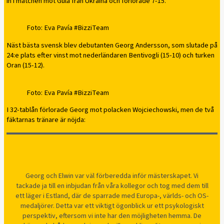
in i matchen mot Gula från Ukraina och förlorade 7-15.
Foto: Eva Pavía #BizziTeam
Näst bästa svensk blev debutanten Georg Andersson, som slutade på
24:e plats efter vinst mot nederländaren Bentivogli (15-10) och turken
Oran (15-12).
Foto: Eva Pavía #BizziTeam
I 32-tablån förlorade Georg mot polacken Wojciechowski, men de två
fäktarnas tränare är nöjda:
Georg och Elwin var väl förberedda inför mästerskapet. Vi
tackade ja till en inbjudan från våra kollegor och tog med dem till
ett läger i Estland, där de sparrade med Europa-, världs- och OS-
medaljörer. Detta var ett viktigt ögonblick ur ett psykologiskt
perspektiv, eftersom vi inte har den möjligheten hemma. De