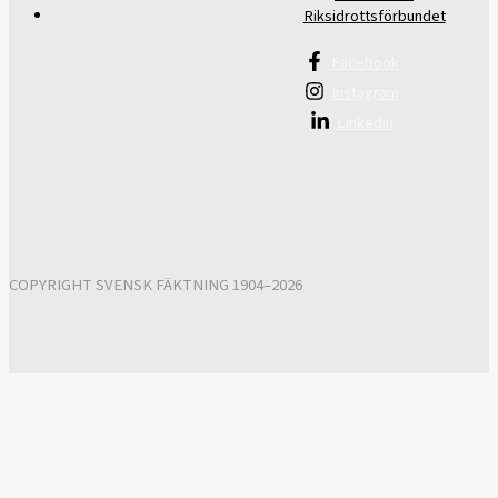
Riksidrottsförbundet
Facebook
Instagram
Linkedin
COPYRIGHT SVENSK FÄKTNING 1904–2026