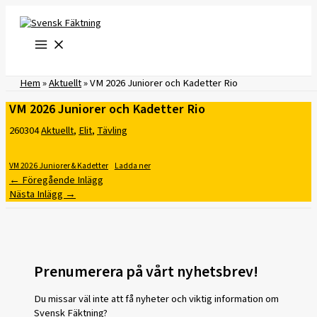
Hoppa
till
innehåll
Hem
»
Aktuellt
»
VM 2026 Juniorer och Kadetter Rio
VM 2026 Juniorer och Kadetter Rio
260304
Aktuellt
,
Elit
,
Tävling
VM 2026 Juniorer & Kadetter
Ladda ner
←
Föregående Inlägg
Nästa Inlägg
→
Prenumerera på vårt nyhetsbrev!
Du missar väl inte att få nyheter och viktig information om
Svensk Fäktning?