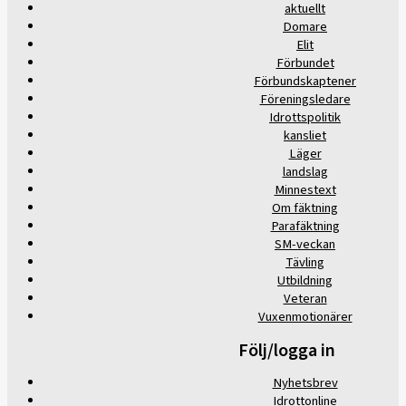
aktuellt
Domare
Elit
Förbundet
Förbundskaptener
Föreningsledare
Idrottspolitik
kansliet
Läger
landslag
Minnestext
Om fäktning
Parafäktning
SM-veckan
Tävling
Utbildning
Veteran
Vuxenmotionärer
Följ/logga in
Nyhetsbrev
Idrottonline