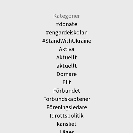
Kategorier
#donate
#engardeiskolan
#StandWithUkraine
Aktiva
Aktuellt
aktuellt
Domare
Elit
Förbundet
Förbundskaptener
Föreningsledare
Idrottspolitik
kansliet
Läger