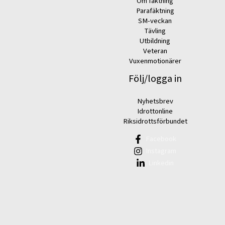
Om fäktning
Parafäktning
SM-veckan
Tävling
Utbildning
Veteran
Vuxenmotionärer
Följ/logga in
Nyhetsbrev
Idrottonline
Riksidrottsförbundet
Facebook
Instagram
Linkedin