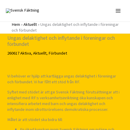
Hoppa
till
innehåll
Hem
»
Aktuellt
»
Ungas delaktighet och inflytande i föreningar
och förbundet
Ungas delaktighet och inflytande i föreningar och
förbundet
260617
Aktiva
,
Aktuellt
,
Förbundet
Vi behöver er hjälp att kartlägga ungas delaktighet i föreningar
och förbundet. Vi har fått ett stöd från RF.
Syftet med stödet är att ge Svensk Fäktning förutsättningar att i
enlighet med RF:s verksamhetsinriktning öka kunskapen och
intensifiera arbetet med barn och ungas delaktighet och
inflytande inom idrottsrörelsens demokratiska processer.
Målet är att stödet ska bidra till:
En ökad kunskap inom Svensk Fäktning om nuläge och