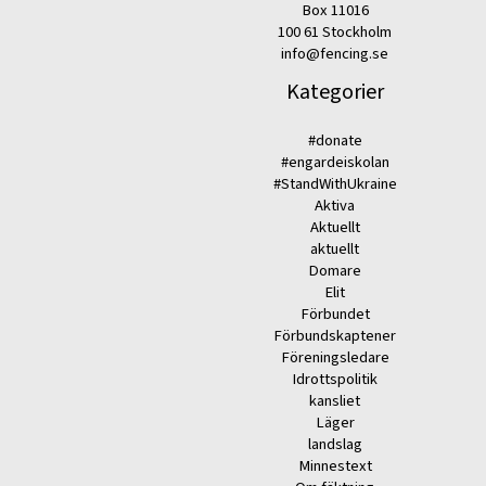
Box 11016
100 61 Stockholm
info@fencing.se
Kategorier
#donate
#engardeiskolan
#StandWithUkraine
Aktiva
Aktuellt
aktuellt
Domare
Elit
Förbundet
Förbundskaptener
Föreningsledare
Idrottspolitik
kansliet
Läger
landslag
Minnestext