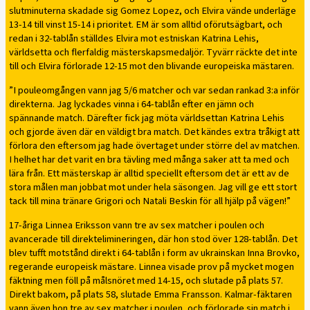
slutminuterna skadade sig Gomez Lopez, och Elvira vände underläge
13-14 till vinst 15-14 i prioritet. EM är som alltid oförutsägbart, och
redan i 32-tablån ställdes Elvira mot estniskan Katrina Lehis,
världsetta och flerfaldig mästerskapsmedaljör. Tyvärr räckte det inte
till och Elvira förlorade 12-15 mot den blivande europeiska mästaren.
”I pouleomgången vann jag 5/6 matcher och var sedan rankad 3:a inför
direkterna. Jag lyckades vinna i 64-tablån efter en jämn och
spännande match. Därefter fick jag möta världsettan Katrina Lehis
och gjorde även där en väldigt bra match. Det kändes extra tråkigt att
förlora den eftersom jag hade övertaget under större del av matchen.
I helhet har det varit en bra tävling med många saker att ta med och
lära från. Ett mästerskap är alltid speciellt eftersom det är ett av de
stora målen man jobbat mot under hela säsongen. Jag vill ge ett stort
tack till mina tränare Grigori och Natali Beskin för all hjälp på vägen!”
17-åriga Linnea Eriksson vann tre av sex matcher i poulen och
avancerade till direktelimineringen, där hon stod över 128-tablån. Det
blev tufft motstånd direkt i 64-tablån i form av ukrainskan Inna Brovko,
regerande europeisk mästare. Linnea visade prov på mycket mogen
fäktning men föll på målsnöret med 14-15, och slutade på plats 57.
Direkt bakom, på plats 58, slutade Emma Fransson. Kalmar-fäktaren
vann även hon tre av sex matcher i poulen, och förlorade sin match i