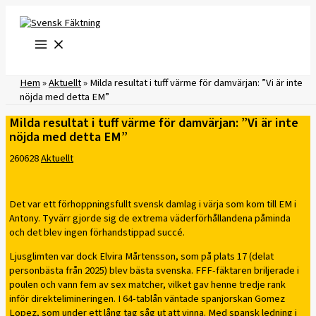
Hoppa
till
innehåll
Hem
»
Aktuellt
»
Milda resultat i tuff värme för damvärjan: ”Vi är inte
nöjda med detta EM”
Milda resultat i tuff värme för damvärjan: ”Vi är inte
nöjda med detta EM”
260628
Aktuellt
Det var ett förhoppningsfullt svensk damlag i värja som kom till EM i
Antony. Tyvärr gjorde sig de extrema väderförhållandena påminda
och det blev ingen förhandstippad succé.
Ljusglimten var dock Elvira Mårtensson, som på plats 17 (delat
personbästa från 2025) blev bästa svenska. FFF-fäktaren briljerade i
poulen och vann fem av sex matcher, vilket gav henne tredje rank
inför direktelimineringen. I 64-tablån väntade spanjorskan Gomez
Lopez, som under ett lång tag såg ut att vinna. Med spansk ledning i