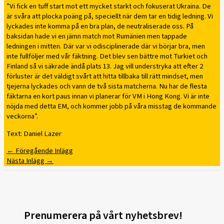
”Vi fick en tuff start mot ett mycket starkt och fokuserat Ukraina. De
är svåra att plocka poäng på, speciellt när dem tar en tidig ledning. Vi
lyckades inte komma på en bra plan, de neutraliserade oss. På
baksidan hade vi en jämn match mot Rumänien men tappade
ledningen i mitten. Där var vi odisciplinerade där vi börjar bra, men
inte fullföljer med vår fäktning. Det blev sen bättre mot Turkiet och
Finland så vi säkrade ändå plats 13. Jag vill understryka att efter 2
förluster är det väldigt svårt att hitta tillbaka till rätt mindset, men
tjejerna lyckades och vann de två sista matcherna. Nu har de flesta
fäktarna en kort paus innan vi planerar för VM i Hong Kong. Vi är inte
nöjda med detta EM, och kommer jobb på våra misstag de kommande
veckorna”.
Text: Daniel Lazer
←
Föregående Inlägg
Nästa Inlägg
→
Prenumerera på vårt nyhetsbrev!