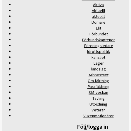
Aktiva
Aktuellt
aktuellt
Domare
Elit
Förbundet
Förbundskaptener
Föreningsledare
Idrottspolitik
kansliet
Läger
landslag
Minnestext
Om fäktning
Parafäktning
SM-veckan
Tävling
Utbildning
Veteran
Vuxenmotionärer
Följ/logga in