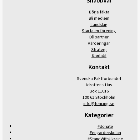
Snabbval
Börja fäkta
Bli medlem
Landslag
Starta en förening
Bli partner
Värderingar
Strategi
Kontakt
Kontakt
Svenska Fäktförbundet
Idrottens Hus
Box 11016
100 61 Stockholm
info@fencing.se
Kategorier
#donate
#engardeiskolan
#StandWithUkraine