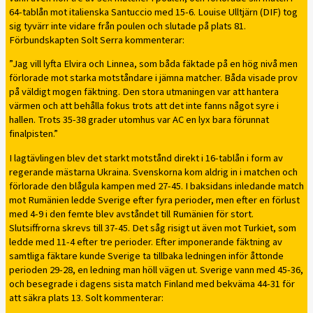
64-tablån mot italienska Santuccio med 15-6. Louise Ulltjärn (DIF) tog
sig tyvärr inte vidare från poulen och slutade på plats 81.
Förbundskapten Solt Serra kommenterar:
”Jag vill lyfta Elvira och Linnea, som båda fäktade på en hög nivå men
förlorade mot starka motståndare i jämna matcher. Båda visade prov
på väldigt mogen fäktning. Den stora utmaningen var att hantera
värmen och att behålla fokus trots att det inte fanns något syre i
hallen. Trots 35-38 grader utomhus var AC en lyx bara förunnat
finalpisten.”
I lagtävlingen blev det starkt motstånd direkt i 16-tablån i form av
regerande mästarna Ukraina. Svenskorna kom aldrig in i matchen och
förlorade den blågula kampen med 27-45. I baksidans inledande match
mot Rumänien ledde Sverige efter fyra perioder, men efter en förlust
med 4-9 i den femte blev avståndet till Rumänien för stort.
Slutsiffrorna skrevs till 37-45. Det såg risigt ut även mot Turkiet, som
ledde med 11-4 efter tre perioder. Efter imponerande fäktning av
samtliga fäktare kunde Sverige ta tillbaka ledningen inför åttonde
perioden 29-28, en ledning man höll vägen ut. Sverige vann med 45-36,
och besegrade i dagens sista match Finland med bekväma 44-31 för
att säkra plats 13. Solt kommenterar: