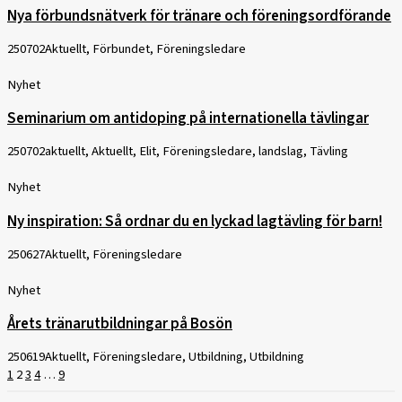
Nya förbundsnätverk för tränare och föreningsordförande
250702
Aktuellt, Förbundet, Föreningsledare
Nyhet
Seminarium om antidoping på internationella tävlingar
250702
aktuellt, Aktuellt, Elit, Föreningsledare, landslag, Tävling
Nyhet
Ny inspiration: Så ordnar du en lyckad lagtävling för barn!
250627
Aktuellt, Föreningsledare
Nyhet
Årets tränarutbildningar på Bosön
250619
Aktuellt, Föreningsledare, Utbildning, Utbildning
1
2
3
4
…
9