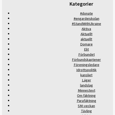
Kategorier
#donate
#engardeiskolan
#StandWithUkraine
Aktiva
Aktuellt
aktuellt
Domare
Elit
Förbundet
Förbundskaptener
Föreningsledare
Idrottspolitik
kansliet
Läger
landslag
Minnestext
Om fäktning
Parafäktning
SM-veckan
Tävling