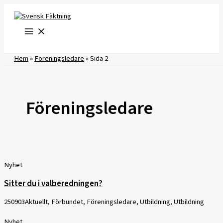
Hoppa
till
innehåll
Hem
»
Föreningsledare
»
Sida 2
Föreningsledare
Nyhet
Sitter du i valberedningen?
250903
Aktuellt, Förbundet, Föreningsledare, Utbildning, Utbildning
Nyhet