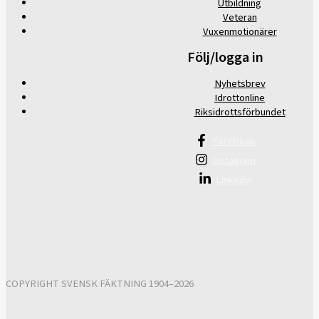
Utbildning
Veteran
Vuxenmotionärer
Följ/logga in
Nyhetsbrev
Idrottonline
Riksidrottsförbundet
Facebook
Instagram
Linkedin
COPYRIGHT SVENSK FÄKTNING 1904–2026