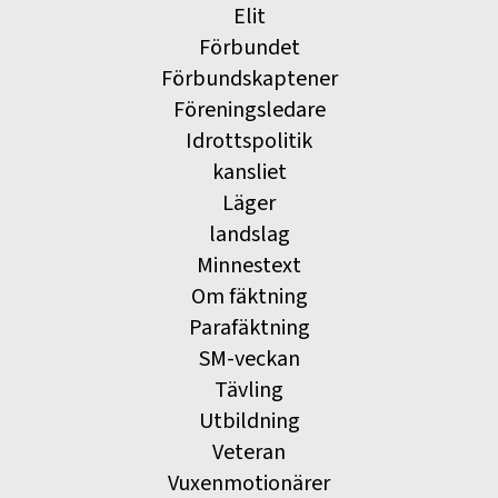
Elit
Förbundet
Förbundskaptener
Föreningsledare
Idrottspolitik
kansliet
Läger
landslag
Minnestext
Om fäktning
Parafäktning
SM-veckan
Tävling
Utbildning
Veteran
Vuxenmotionärer