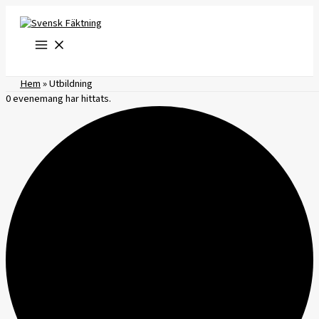
Hoppa
till
innehåll
Hem
»
Utbildning
0 evenemang har hittats.