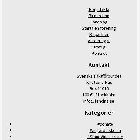
Börja fäkta
Bli medlem
Landslag
Starta en förening
Bli partner
Värderingar
Strategi
Kontakt
Kontakt
Svenska Fäktförbundet
Idrottens Hus
Box 11016
100 61 Stockholm
info@fencing.se
Kategorier
#donate
#engardeiskolan
#StandWithUkraine