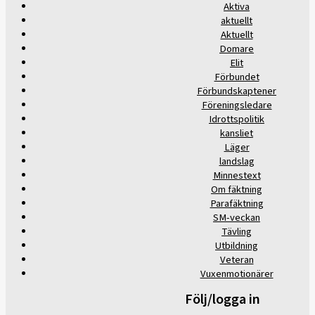
Aktiva
aktuellt
Aktuellt
Domare
Elit
Förbundet
Förbundskaptener
Föreningsledare
Idrottspolitik
kansliet
Läger
landslag
Minnestext
Om fäktning
Parafäktning
SM-veckan
Tävling
Utbildning
Veteran
Vuxenmotionärer
Följ/logga in