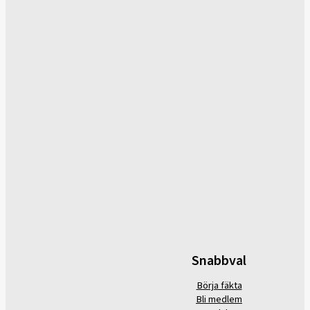
Snabbval
Börja fäkta
Bli medlem