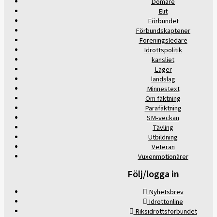
Domare
Elit
Förbundet
Förbundskaptener
Föreningsledare
Idrottspolitik
kansliet
Läger
landslag
Minnestext
Om fäktning
Parafäktning
SM-veckan
Tävling
Utbildning
Veteran
Vuxenmotionärer
Följ/logga in
Nyhetsbrev
Idrottonline
Riksidrottsförbundet