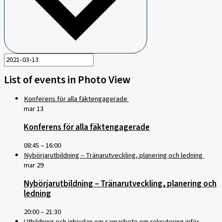
List of events in Photo View
Konferens för alla fäktengagerade
mar
13
Konferens för alla fäktengagerade
08:45
–
16:00
Nybörjarutbildning – Tränarutveckling, planering och ledning
mar
29
Nybörjarutbildning – Tränarutveckling, planering och
ledning
20:00
–
21:30
Utbildning och inbjudan om samarbete om rekrytering inför