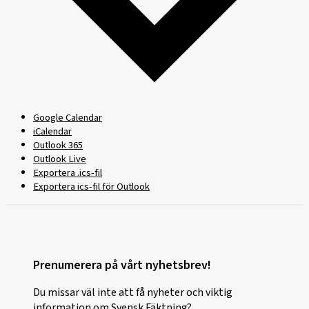
Google Calendar
iCalendar
Outlook 365
Outlook Live
Exportera .ics-fil
Exportera ics-fil för Outlook
Prenumerera på vårt nyhetsbrev!
Du missar väl inte att få nyheter och viktig
information om Svensk Fäktning?