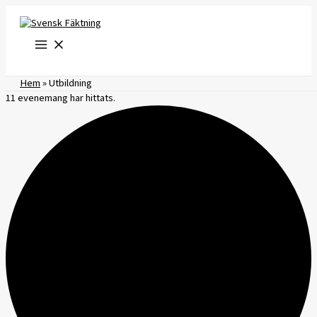
Hoppa
till
innehåll
Hem
»
Utbildning
11 evenemang har hittats.