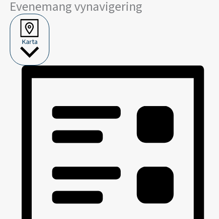
Evenemang vynavigering
Karta