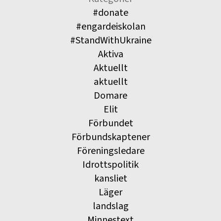
#donate
#engardeiskolan
#StandWithUkraine
Aktiva
Aktuellt
aktuellt
Domare
Elit
Förbundet
Förbundskaptener
Föreningsledare
Idrottspolitik
kansliet
Läger
landslag
Minnestext