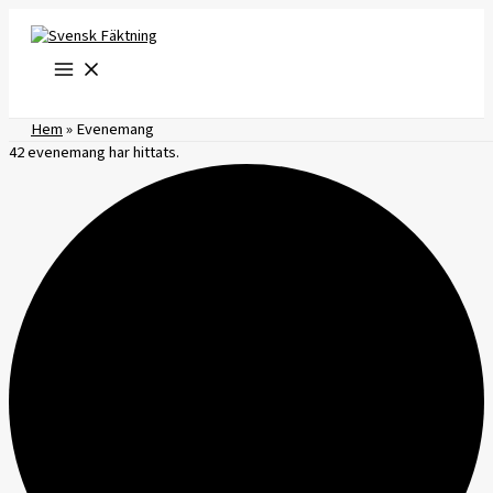
Hoppa
till
innehåll
Hem
»
Evenemang
42 evenemang har hittats.