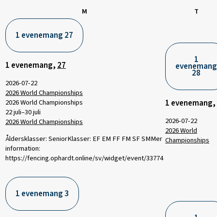
måndag
tisda
M
T
1 evenemang
27
1
1 evenemang,
27
evenemang
28
2026-07-22
2026 World Championships
1 evenemang,
2026 World Championships
22 juli
–
30 juli
2026-07-22
2026 World Championships
2026 World
Åldersklasser: SeniorKlasser: EF EM FF FM SF SMMer
Championships
information:
https://fencing.ophardt.online/sv/widget/event/33774
1 evenemang
3