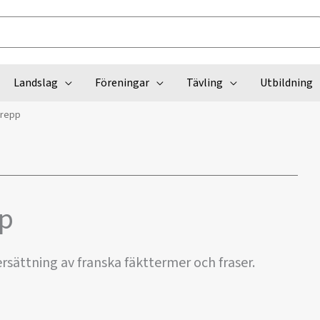
Landslag
Föreningar
Tävling
Utbildning
grepp
pp
sättning av franska fäkttermer och fraser.