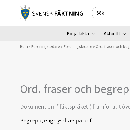
Hoppa
till
Search
innehåll
for:
Börja fäkta
Aktuellt
Hem
»
Föreningsledare
»
Föreningsledare
»
Ord. fraser och be
Ord. fraser och begre
Dokument om ”fäktspråket”, framför allt över
Begrepp, eng-tys-fra-spa.pdf