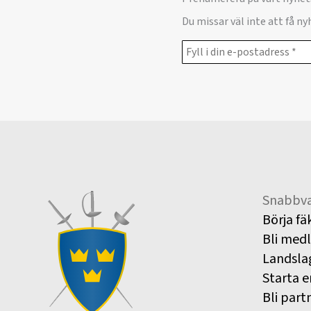
Du missar väl inte att få n
Snabbva
Börja fä
Bli med
Landsla
Starta e
Bli part