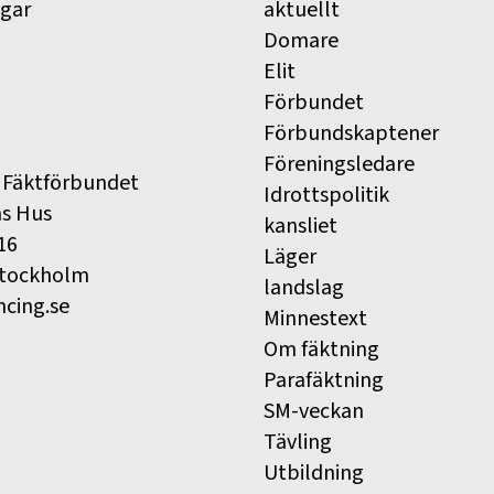
ngar
aktuellt
Domare
Elit
Förbundet
Förbundskaptener
Föreningsledare
 Fäktförbundet
Idrottspolitik
ns Hus
kansliet
16
Läger
Stockholm
landslag
ncing.se
Minnestext
Om fäktning
Parafäktning
SM-veckan
Tävling
Utbildning