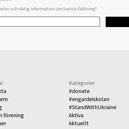
yheter och viktig information om Svensk Fäktning?
l
Kategorier
kta
#donate
lem
#engardeiskolan
g
#StandWithUkraine
n förening
Aktiva
ner
Aktuellt