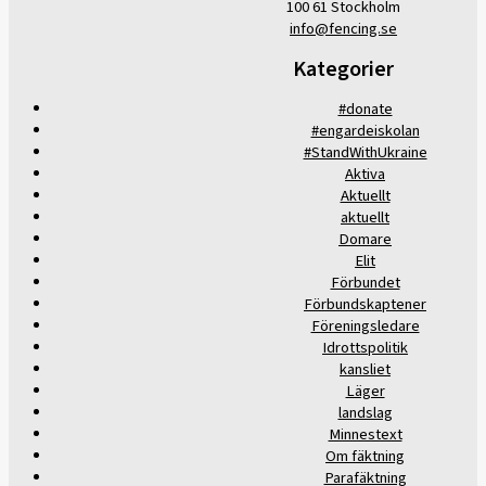
100 61 Stockholm
info@fencing.se
Kategorier
#donate
#engardeiskolan
#StandWithUkraine
Aktiva
Aktuellt
aktuellt
Domare
Elit
Förbundet
Förbundskaptener
Föreningsledare
Idrottspolitik
kansliet
Läger
landslag
Minnestext
Om fäktning
Parafäktning