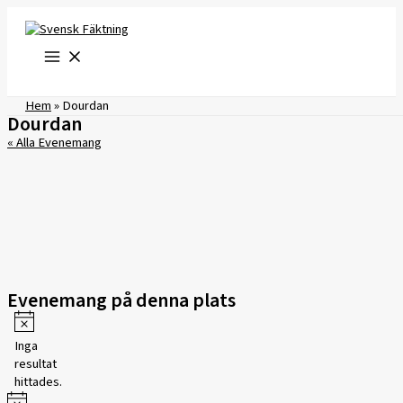
Hoppa
till
innehåll
Hem
»
Dourdan
Dourdan
« Alla Evenemang
Evenemang på denna plats
Notis
Inga
resultat
hittades.
Notis