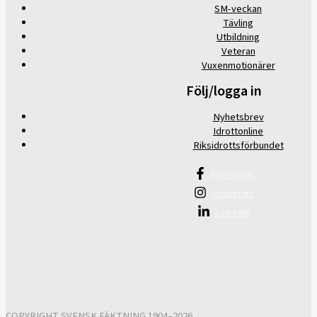
SM-veckan
Tävling
Utbildning
Veteran
Vuxenmotionärer
Följ/logga in
Nyhetsbrev
Idrottonline
Riksidrottsförbundet
Facebook
Instagram
Linkedin
COPYRIGHT SVENSK FÄKTNING 1904–2026