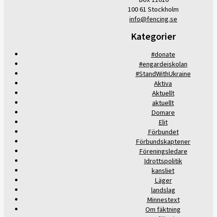
100 61 Stockholm
info@fencing.se
Kategorier
#donate
#engardeiskolan
#StandWithUkraine
Aktiva
Aktuellt
aktuellt
Domare
Elit
Förbundet
Förbundskaptener
Föreningsledare
Idrottspolitik
kansliet
Läger
landslag
Minnestext
Om fäktning