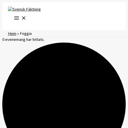
Hoppa
till
innehåll
Hem
»
Foggia
0 evenemang har hittats.